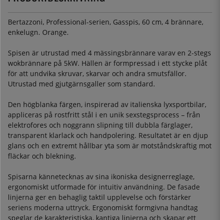
Bertazzoni, Professional-serien, Gasspis, 60 cm, 4 brännare,
enkelugn. Orange.
Spisen är utrustad med 4 mässingsbrännare varav en 2-stegs
wokbrännare på 5kW. Hällen är formpressad i ett stycke plåt
för att undvika skruvar, skarvar och andra smutsfällor.
Utrustad med gjutgärnsgaller som standard.
Den högblanka färgen, inspirerad av italienska lyxsportbilar,
appliceras på rostfritt stål i en unik sexstegsprocess – från
elektrofores och noggrann slipning till dubbla färglager,
transparent klarlack och handpolering. Resultatet är en djup
glans och en extremt hållbar yta som är motståndskraftig mot
fläckar och blekning.
Spisarna kännetecknas av sina ikoniska designerreglage,
ergonomiskt utformade för intuitiv användning. De fasade
linjerna ger en behaglig taktil upplevelse och förstärker
seriens moderna uttryck. Ergonomiskt formgivna handtag
speglar de karakteristiska, kantiga linjerna och skapar ett