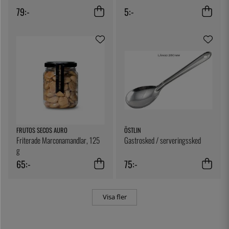
79:-
5:-
FRUTOS SECOS AURO
ÖSTLIN
Friterade Marconamandlar, 125
Gastrosked / serveringssked
g
65:-
75:-
Visa fler