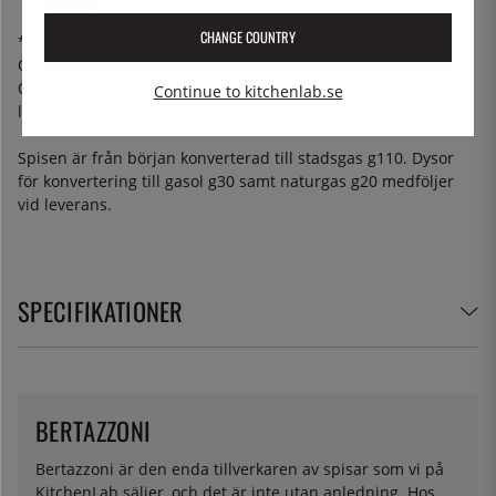
CHANGE COUNTRY
*Ugnsfunktioner: Förvärmning/upptining, Undervärme,
Övervärme, Under- och Övervärme, Grill, Grill+fläkt,
Övervärme + fläkt, Varmluft, Undervärme + varmluft (pizza-
Continue to kitchenlab.se
läge)
Spisen är från början konverterad till stadsgas g110. Dysor
för konvertering till gasol g30 samt naturgas g20 medföljer
vid leverans.
SPECIFIKATIONER
BERTAZZONI
Bertazzoni är den enda tillverkaren av spisar som vi på
KitchenLab säljer, och det är inte utan anledning. Hos