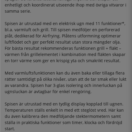
enhetligt och koordinerat utseende ihop med övriga vitvaror i
samma serie.
Spisen är utrustad med en elektrisk ugn med 11 funktioner*,
bl.a. varmluft och grill. Till spisen medföljer en perforerad
plåt, dedikerad för Airfrying. Plåtens utformning optimerar
luftflödet och ger perfekt resultat utan stora mängder olja.
För bästa resultat rekommenderas funktionen grill + fläkt –
värmen från grillelementet i kombination med fläkten skapar
en torr värme som ger en krispig yta och smakrikt resultat.
Med varmluftsfunktionen kan du även baka eller tillaga flera
rätter samtidigt på olika nivåer, utan att de tar smak eller lukt
av varandra. Spisen har 3-glas isolering och innerluckan på
ugnsluckan är avtagbar för enkel rengöring.
Spisen är utrustad med en tydlig display kopplad till ugnen.
Temperaturen ställs enkelt in med ett steglöst vred. Här kan
du även kalibrera den medföljande stektermometern samt
ställa in praktiska funktioner som timer, klocka och fördröjd
start.