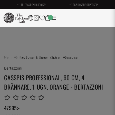
FRI FRAKT ÖVER 500 KR*
365 DAGARS ÖPPET KÖP
Hem
Grillar, Spisar & Ugnar
Spisar
Gasspisar
Bertazzoni
GASSPIS PROFESSIONAL, 60 CM, 4
BRÄNNARE, 1 UGN, ORANGE - BERTAZZONI
47995
:-