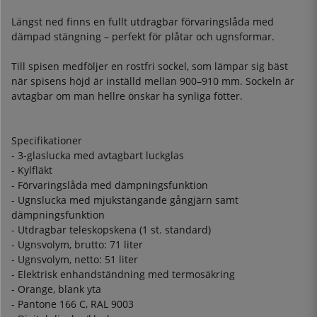
Längst ned finns en fullt utdragbar förvaringslåda med
dämpad stängning – perfekt för plåtar och ugnsformar.
Till spisen medföljer en rostfri sockel, som lämpar sig bäst
när spisens höjd är inställd mellan 900–910 mm. Sockeln är
avtagbar om man hellre önskar ha synliga fötter.
Specifikationer
- 3-glaslucka med avtagbart luckglas
- Kylfläkt
- Förvaringslåda med dämpningsfunktion
- Ugnslucka med mjukstängande gångjärn samt
dämpningsfunktion
- Utdragbar teleskopskena (1 st. standard)
- Ugnsvolym, brutto: 71 liter
- Ugnsvolym, netto: 51 liter
- Elektrisk enhandständning med termosäkring
- Orange, blank yta
- Pantone 166 C, RAL 9003