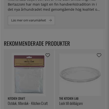
Bertazzoni har man tagit en fin handverkstradition in i
det nya århundradet med genomgående hög kvalitet och
ingenjörskonst. Sedan de började tillverkningen i slutet
av 1800-talet har mycket hänt när det kommer till
Läs mer om varumärket
spisar, och Bertazzoni har på ett snyggt sätt kombinerat
en klassisk utformning med smarta tekniska lösningar.
Deras spisar kännetecknas av en vacker design och
enastående funktionalitet. Hos oss hittar du modeller
REKOMMENDERADE PRODUKTER
med både gas och induktion i flera färger och modeller
KITCHEN CRAFT
THE KITCHEN LAB
Ostduk, filterduk - Kitchen Craft
Lock till delibägare