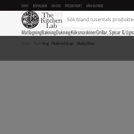
EVENT
KÖPVILLKOR
OM OSS
PRESENTKORT
VÅRA BUTIKER
Matlagning
Bakning
Dukning
Köksmaskiner
Grillar, Spisar & Ugn
Hem
Bakning
Bakredskap
Bakplåtar