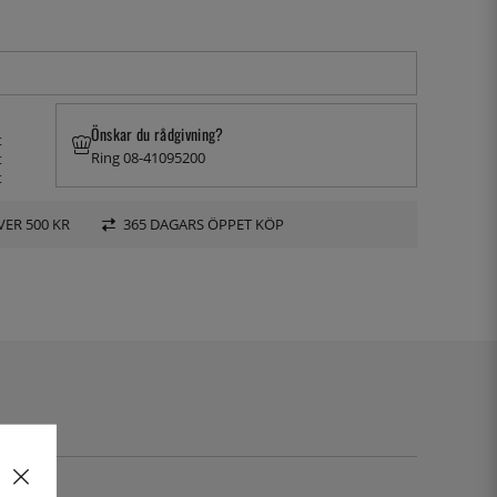
Önskar du rådgivning?
t
Ring 08-41095200
t
t
VER 500 KR
365 DAGARS ÖPPET KÖP