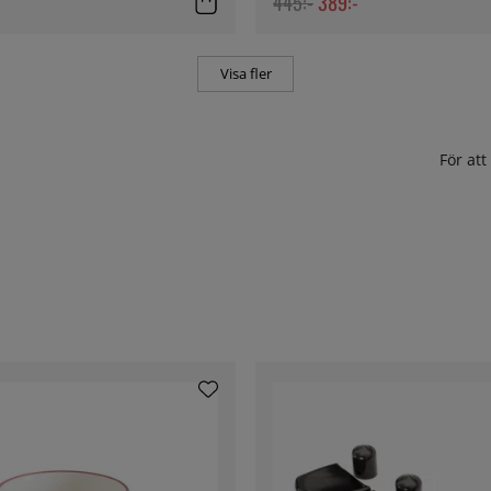
445:-
389:-
Visa fler
För at