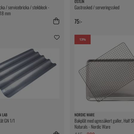
ÖSTLIN
cka / servicebricka / stekbleck -
Gastrosked / serveringssked
x18 mm
75:-
13
%
N LAB
NORDIC WARE
åt GN 1/1
Bakplåt med ugnssäkert galler, Half S
Naturals - Nordic Ware