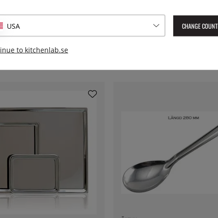
EAN:
6419287311435
CHANGE COUNT
USA
inue to kitchenlab.se