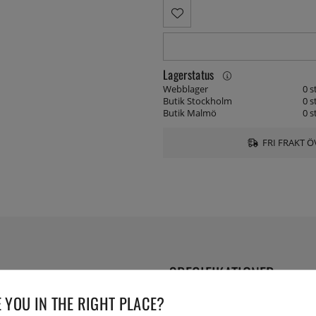
Lagerstatus
Webblager
0 s
Butik Stockholm
0 s
Butik Malmö
0 s
FRI FRAKT Ö
SPECIFIKATIONER
 YOU IN THE RIGHT PLACE?
Lev. artikelnummer:
31143