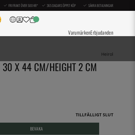
FRI FRAKT ÖVER 500 KR*
365 DAGARS ÖPPET KÖP
SÄKRA BETALNINGAR
Varumärken
Erbjudanden
Heirol
 30 X 44 CM/HEIGHT 2 CM
TILLFÄLLIGT SLUT
BEVAKA