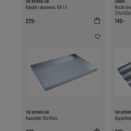
THE KITCHEN LAB
LINDÉN
Bakplåt i aluminium, GN 1/1
Rostfri bri
215x160
229:-
149:-
THE KITCHEN LAB
THE KITCHE
Kapselplåt 30x40cm
Baguettepl