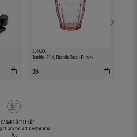
DURALEX
BENEDI
Tumbler 25 cl, Picardie Rosa - Duralex
Assiett
39:-
109:-
 DAGARS ÖPPET KÖP
 gott om tid att bestämma
dig.