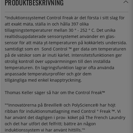
PRODUKTBESKRIVNING
"Induktionssystemet Control Freak är det första i sitt slag för
att exakt mäta, ställa in och hålla 397 olika
tillagningstemperaturer mellan 30 ° - 252 ° C. Det unika
realtidsuppdaterade sensorsystemet använder en glas-
sensor för att mäta yt-temperaturen på kokkärlets undersida.
samtidigt som en Sond Control ™ ger data om temperaturen
på de vätskor som är inuti kärlet. Intensitetsfunktionen ger
otrolig kontroll över uppvärmningen till den inställda
temperaturen. En lagringsfunktion lagrar ofta använda
anpassade temperaturprofiler och gör dem
tillgängliga med enkel knapptryckning.
Thomas Keller säger så här om the Control Freak™
""Innovatörerna på Breville® och PolyScience® har höjt
ribban för induktionsmatlagning med Control ° Freak ™. Vi
har använt det dagligen i prov- köket på The French Laundry
och det har utfört det felfritt; bättre än någon
induktionssystem vi har använt hittills.”"