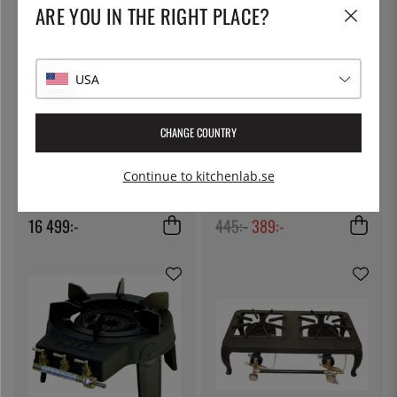
ARE YOU IN THE RIGHT PLACE?
13
%
USA
CHANGE COUNTRY
RÖSLE
NORDIC WARE
Continue to kitchenlab.se
Gasolgrill Videro Pro G4-S
Bakplåt med ugnssäkert galler,
Vario+, 20500 W - Rösle
Half Sheet, Naturals - Nordic
Ware
16 499:-
445:-
389:-