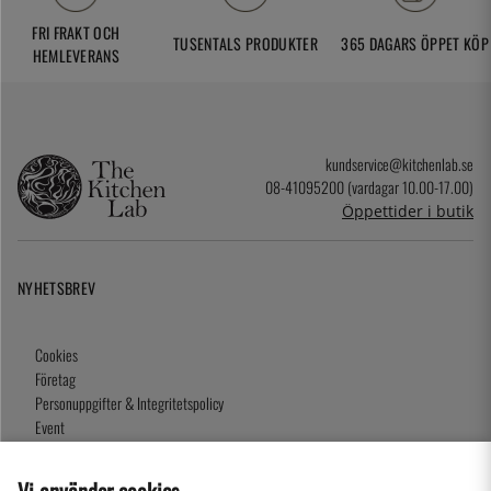
FRI FRAKT OCH
TUSENTALS PRODUKTER
365 DAGARS ÖPPET KÖP
HEMLEVERANS
kundservice@kitchenlab.se
08-41095200 (vardagar 10.00-17.00)
Öppettider i butik
NYHETSBREV
Cookies
Företag
Personuppgifter & Integritetspolicy
Event
Köpvillkor
Om oss