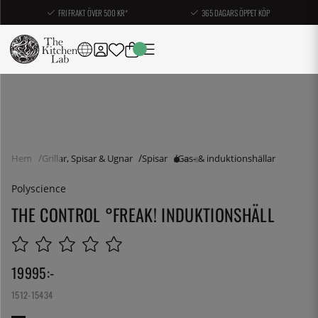
FRI FRAKT ÖVER 500 KR*
365 DAGARS ÖPPET KÖP
Hem
Grillar, Spisar & Ugnar
Spisar
Gas- & induktionshällar
Polyscience
THE CONTROL °FREAK! INDUKTIONSHÄLL
19995
:-
1512-15434