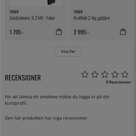
FOKER
FOKER
Gasbrännare, 9,2 kW - Foker
Kraftkök 2-låg gjutjärn
1 795:-
2 995:-
Visa fler
RECENSIONER
0 Recensioner
För att lämna ett omdöme måste du
logga in
på din
kundprofil.
Den här produkten har inga recensioner.