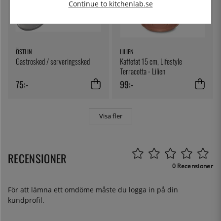
Continue to kitchenlab.se
ÖSTLIN
LILIEN
Gastrosked / serveringssked
Kaffefat 15 cm, Lifestyle
Terracotta - Lilien
75:-
99:-
Visa fler
RECENSIONER
0 Recensioner
För att lämna ett omdöme måste du
logga in
på din
kundprofil.