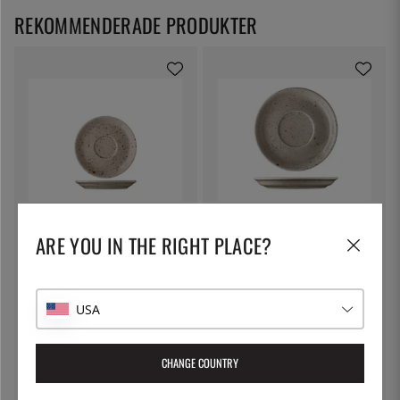
REKOMMENDERADE PRODUKTER
LILIEN
LILIEN
ARE YOU IN THE RIGHT PLACE?
Espressofat 12 cm, Lifestyle
Kaffefat 15 cm, Lifestyle Natural
Natural - Lilien
- Lilien
69:-
89:-
USA
CHANGE COUNTRY