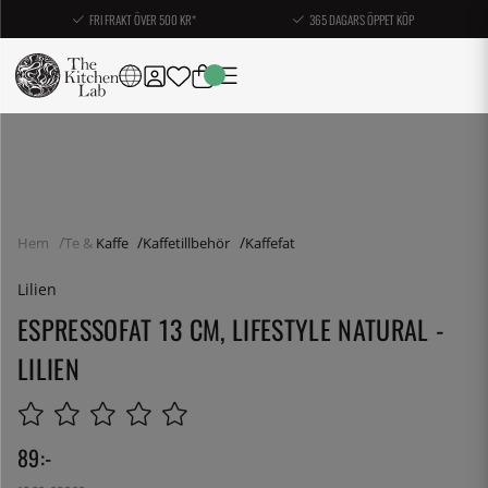
FRI FRAKT ÖVER 500 KR*
365 DAGARS ÖPPET KÖP
Hem
Te & Kaffe
Kaffetillbehör
Kaffefat
Lilien
ESPRESSOFAT 13 CM, LIFESTYLE NATURAL -
LILIEN
89
:-