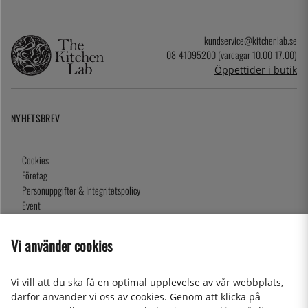
kundservice@kitchenlab.se
08-41095200 (vardagar 10.00-17.00)
Öppettider i butik
NYHETSBREV
Cookies
Företag
Personuppgifter & Integritetspolicy
Event
Köpvillkor
Om oss
Vi använder cookies
Presentkort
Våra butiker
Vi vill att du ska få en optimal upplevelse av vår webbplats,
därför använder vi oss av cookies. Genom att klicka på