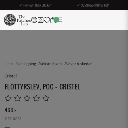
FRI FRAKT ÖVER 500 KR*
365 DAGARS ÖPPET KÖP
Hem
Matlagning
Köksredskap
Slevar & skedar
Cristel
FLOTTYRSLEV, POC - CRISTEL
469
:-
1155-16389