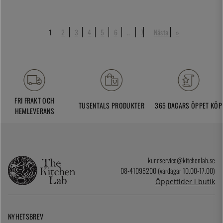
1
2
3
4
5
6
..
7
Nästa
»
FRI FRAKT OCH
TUSENTALS PRODUKTER
365 DAGARS ÖPPET KÖP
HEMLEVERANS
kundservice@kitchenlab.se
08-41095200 (vardagar 10.00-17.00)
Öppettider i butik
NYHETSBREV