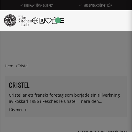
FRI FRAKT ÖVER 500 KR*
365 DAGARS ÖPPET KÖP
Hem
Cristel
CRISTEL
Cristel är ett franskt företag som började sin tillverkning
av kokkärl 1986 i Fesches le Chatel – nära den
schweiziska gränsen. Deras prisbelönta produkter
tillverkas i Frankrike och intresset och hantverket syns
sannerligen i slutprodukten. Richard skiner upp som ett
glassätande barn varje gång Cristel nämns. Allt de gör är