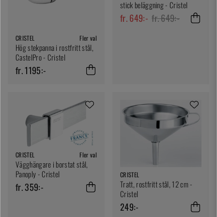
stick beläggning - Cristel
fr. 649:-
fr. 649:-
CRISTEL
Fler val
Hög stekpanna i rostfritt stål,
CastelPro - Cristel
fr. 1195:-
CRISTEL
Fler val
Vägghängare i borstat stål,
Panoply - Cristel
CRISTEL
Tratt, rostfritt stål, 12 cm -
fr. 359:-
Cristel
249:-