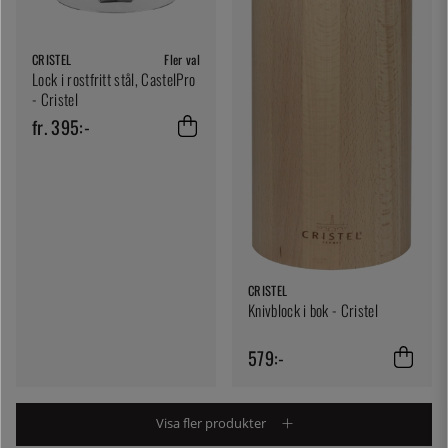
CRISTEL
Fler val
Lock i rostfritt stål, CastelPro
- Cristel
fr. 395:-
CRISTEL
Knivblock i bok - Cristel
579:-
Visa fler produkter