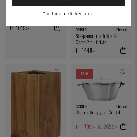
CRISTEL
Fler val
Rostfri kastrull, avtagbart
Continue to kitchenlab.se
handtag, Strate - Cristel
fr. 1019:-
CRISTEL
Fler val
Stekpanna i rostfritt stål,
CastelPro - Cristel
fr. 1449:-
32 %
CRISTEL
Fler val
Stor rostfri gryta - Cristel
fr. 1799:-
fr. 2659:-