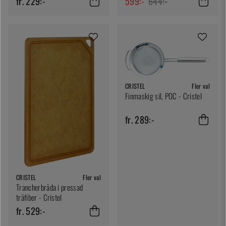
fr. 229:-
599:-
644:-
CRISTEL
Fler val
Finmaskig sil, POC - Cristel
fr. 289:-
CRISTEL
Fler val
Trancherbräda i pressad
träfiber - Cristel
fr. 529:-