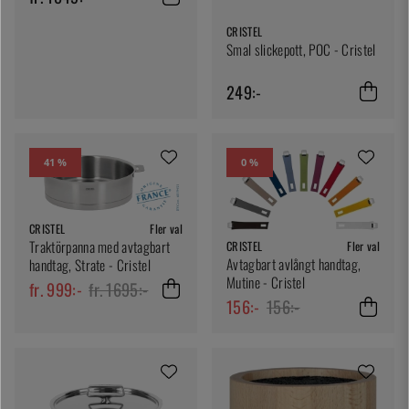
CRISTEL
Smal slickepott, POC - Cristel
249:-
41 %
0 %
CRISTEL
Fler val
Traktörpanna med avtagbart
CRISTEL
Fler val
Avtagbart avlångt handtag,
handtag, Strate - Cristel
Mutine - Cristel
fr. 999:-
fr. 1695:-
156:-
156:-