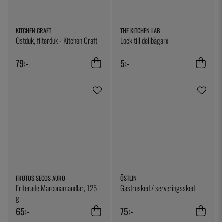
KITCHEN CRAFT
THE KITCHEN LAB
Ostduk, filterduk - Kitchen Craft
Lock till delibägare
79:-
5:-
FRUTOS SECOS AURO
ÖSTLIN
Friterade Marconamandlar, 125
Gastrosked / serveringssked
g
65:-
75:-