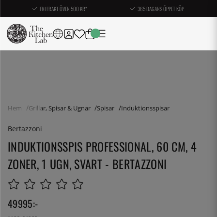
FRI FRAKT ÖVER 500 KR*
365 DAGARS ÖPPET KÖP
Hem
Grillar, Spisar & Ugnar
Spisar
Induktionsspisar
Bertazzoni
INDUKTIONSSPIS PROFESSIONAL, 60 CM, 4
ZONER, 1 UGN, SVART - BERTAZZONI
49995
:-