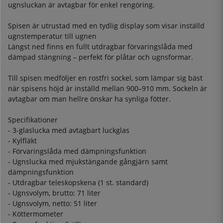
ugnsluckan är avtagbar för enkel rengöring.
Spisen är utrustad med en tydlig display som visar inställd
ugnstemperatur till ugnen
Längst ned finns en fullt utdragbar förvaringslåda med
dämpad stängning – perfekt för plåtar och ugnsformar.
Till spisen medföljer en rostfri sockel, som lämpar sig bäst
när spisens höjd är inställd mellan 900–910 mm. Sockeln är
avtagbar om man hellre önskar ha synliga fötter.
Specifikationer
- 3-glaslucka med avtagbart luckglas
- Kylfläkt
- Förvaringslåda med dämpningsfunktion
- Ugnslucka med mjukstängande gångjärn samt
dämpningsfunktion
- Utdragbar teleskopskena (1 st. standard)
- Ugnsvolym, brutto: 71 liter
- Ugnsvolym, netto: 51 liter
- Köttermometer