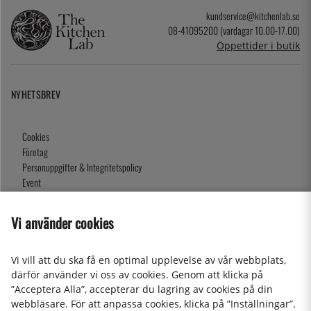
kundservice@kitchenlab.se
08-41095200 (vardagar 10.00-17.00)
Öppettider i butik
NYHETSBREV
Cookies
Företag
Personuppgifter & Integritetspolicy
Event
Köpvillkor
Om oss
Vi använder cookies
Presentkort
Våra butiker
Vi vill att du ska få en optimal upplevelse av vår webbplats,
därför använder vi oss av cookies. Genom att klicka på
”Acceptera Alla”, accepterar du lagring av cookies på din
2026 KitchenLab AB
webbläsare. För att anpassa cookies, klicka på ”Inställningar”.