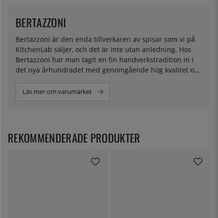
BERTAZZONI
Bertazzoni är den enda tillverkaren av spisar som vi på
KitchenLab säljer, och det är inte utan anledning. Hos
Bertazzoni har man tagit en fin handverkstradition in i
det nya århundradet med genomgående hög kvalitet och
ingenjörskonst. Sedan de började tillverkningen i slutet
av 1800-talet har mycket hänt när det kommer till
Läs mer om varumärket
spisar, och Bertazzoni har på ett snyggt sätt kombinerat
en klassisk utformning med smarta tekniska lösningar.
Deras spisar kännetecknas av en vacker design och
enastående funktionalitet. Hos oss hittar du modeller
REKOMMENDERADE PRODUKTER
med både gas och induktion i flera färger och modeller