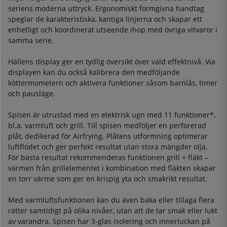
seriens moderna uttryck. Ergonomiskt formgivna handtag
speglar de karakteristiska, kantiga linjerna och skapar ett
enhetligt och koordinerat utseende ihop med övriga vitvaror i
samma serie.
Hällens display ger en tydlig översikt över vald effektnivå. Via
displayen kan du också kalibrera den medföljande
köttermometern och aktivera funktioner såsom barnlås, timer
och pausläge.
Spisen är utrustad med en elektrisk ugn med 11 funktioner*,
bl.a. varmluft och grill. Till spisen medföljer en perforerad
plåt, dedikerad för Airfrying. Plåtens utformning optimerar
luftflödet och ger perfekt resultat utan stora mängder olja.
För bästa resultat rekommenderas funktionen grill + fläkt –
värmen från grillelementet i kombination med fläkten skapar
en torr värme som ger en krispig yta och smakrikt resultat.
Med varmluftsfunktionen kan du även baka eller tillaga flera
rätter samtidigt på olika nivåer, utan att de tar smak eller lukt
av varandra. Spisen har 3-glas isolering och innerluckan på