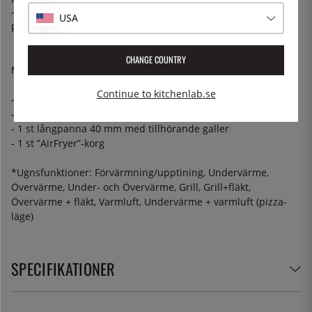
- Höger bak, Bridge-zon: 190*190 mm, 2,0 kW, (max. effekt
USA
powerBoost 2,8 kW)
CHANGE COUNTRY
Medföljande tillbehör
Continue to kitchenlab.se
- 2 st galler
- 1 st teleskopskena + tillhörande handtag
- 1 st långpanna 40 mm med tillhörande galler
- 1 st ”AirFryer”-korg
*Ugnsfunktioner: Förvärmning/upptining, Undervärme,
Övervärme, Under- och Övervärme, Grill, Grill+fläkt,
Övervärme + fläkt, Varmluft, Undervärme + varmluft (pizza-
läge)
SPECIFIKATIONER