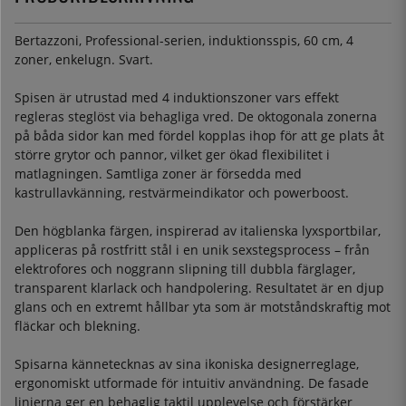
Bertazzoni, Professional-serien, induktionsspis, 60 cm, 4
zoner, enkelugn. Svart.
Spisen är utrustad med 4 induktionszoner vars effekt
regleras steglöst via behagliga vred. De oktogonala zonerna
på båda sidor kan med fördel kopplas ihop för att ge plats åt
större grytor och pannor, vilket ger ökad flexibilitet i
matlagningen. Samtliga zoner är försedda med
kastrullavkänning, restvärmeindikator och powerboost.
Den högblanka färgen, inspirerad av italienska lyxsportbilar,
appliceras på rostfritt stål i en unik sexstegsprocess – från
elektrofores och noggrann slipning till dubbla färglager,
transparent klarlack och handpolering. Resultatet är en djup
glans och en extremt hållbar yta som är motståndskraftig mot
fläckar och blekning.
Spisarna kännetecknas av sina ikoniska designerreglage,
ergonomiskt utformade för intuitiv användning. De fasade
linjerna ger en behaglig taktil upplevelse och förstärker