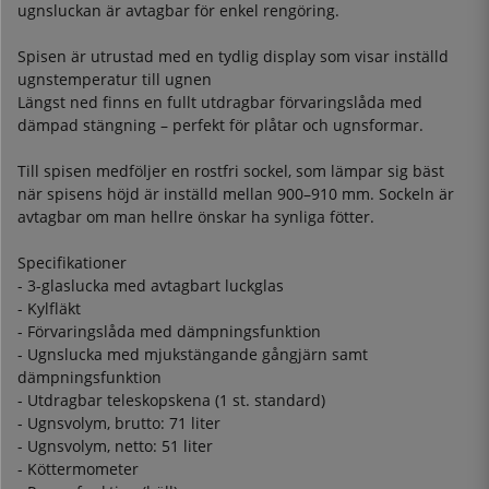
ugnsluckan är avtagbar för enkel rengöring.
Spisen är utrustad med en tydlig display som visar inställd
ugnstemperatur till ugnen
Längst ned finns en fullt utdragbar förvaringslåda med
dämpad stängning – perfekt för plåtar och ugnsformar.
Till spisen medföljer en rostfri sockel, som lämpar sig bäst
när spisens höjd är inställd mellan 900–910 mm. Sockeln är
avtagbar om man hellre önskar ha synliga fötter.
Specifikationer
- 3-glaslucka med avtagbart luckglas
- Kylfläkt
- Förvaringslåda med dämpningsfunktion
- Ugnslucka med mjukstängande gångjärn samt
dämpningsfunktion
- Utdragbar teleskopskena (1 st. standard)
- Ugnsvolym, brutto: 71 liter
- Ugnsvolym, netto: 51 liter
- Köttermometer