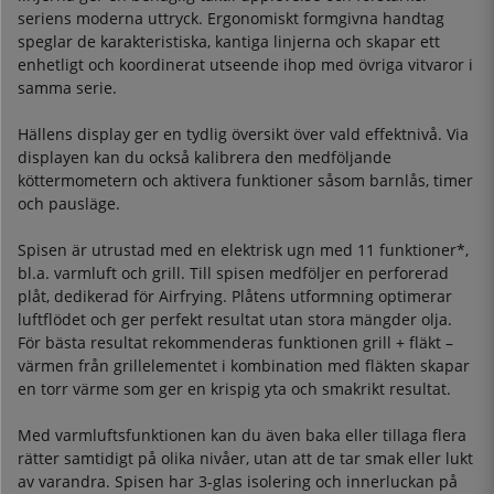
seriens moderna uttryck. Ergonomiskt formgivna handtag
speglar de karakteristiska, kantiga linjerna och skapar ett
enhetligt och koordinerat utseende ihop med övriga vitvaror i
samma serie.
Hällens display ger en tydlig översikt över vald effektnivå. Via
displayen kan du också kalibrera den medföljande
köttermometern och aktivera funktioner såsom barnlås, timer
och pausläge.
Spisen är utrustad med en elektrisk ugn med 11 funktioner*,
bl.a. varmluft och grill. Till spisen medföljer en perforerad
plåt, dedikerad för Airfrying. Plåtens utformning optimerar
luftflödet och ger perfekt resultat utan stora mängder olja.
För bästa resultat rekommenderas funktionen grill + fläkt –
värmen från grillelementet i kombination med fläkten skapar
en torr värme som ger en krispig yta och smakrikt resultat.
Med varmluftsfunktionen kan du även baka eller tillaga flera
rätter samtidigt på olika nivåer, utan att de tar smak eller lukt
av varandra. Spisen har 3-glas isolering och innerluckan på