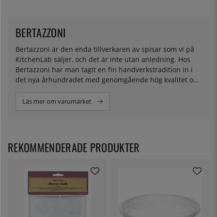
BERTAZZONI
Bertazzoni är den enda tillverkaren av spisar som vi på
KitchenLab säljer, och det är inte utan anledning. Hos
Bertazzoni har man tagit en fin handverkstradition in i
det nya århundradet med genomgående hög kvalitet och
ingenjörskonst. Sedan de började tillverkningen i slutet
av 1800-talet har mycket hänt när det kommer till
Läs mer om varumärket
spisar, och Bertazzoni har på ett snyggt sätt kombinerat
en klassisk utformning med smarta tekniska lösningar.
Deras spisar kännetecknas av en vacker design och
enastående funktionalitet. Hos oss hittar du modeller
REKOMMENDERADE PRODUKTER
med både gas och induktion i flera färger och modeller