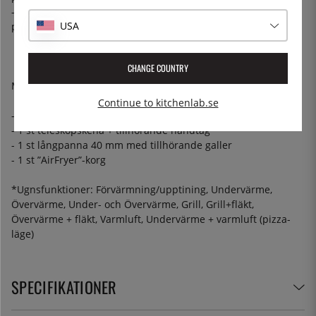
- Höger bak, Bridge-zon: 190*190 mm, 2,0 kW, (max. effekt
USA
powerBoost 2,8 kW)
CHANGE COUNTRY
Medföljande tillbehör
Continue to kitchenlab.se
- 2 st galler
- 1 st teleskopskena + tillhörande handtag
- 1 st långpanna 40 mm med tillhörande galler
- 1 st ”AirFryer”-korg
*Ugnsfunktioner: Förvärmning/upptining, Undervärme,
Övervärme, Under- och Övervärme, Grill, Grill+fläkt,
Övervärme + fläkt, Varmluft, Undervärme + varmluft (pizza-
läge)
SPECIFIKATIONER