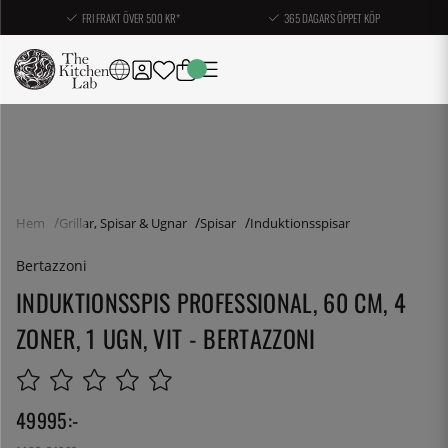
FRI FRAKT ÖVER 500 KR*
365 DAGARS ÖPPET KÖP
Hem
Grillar, Spisar & Ugnar
Spisar
Induktionsspisar
Bertazzoni
INDUKTIONSSPIS PROFESSIONAL, 60 CM, 4
ZONER, 1 UGN, VIT - BERTAZZONI
49995
:-