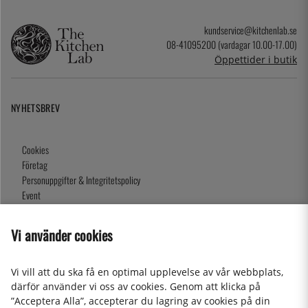
kundservice@kitchenlab.se
08-41095200 (vardagar 10.00-17.00)
Öppettider i butik
NYHETSBREV
Cookies
Företag
Personuppgifter & Integritetspolicy
Event
Köpvillkor
Om oss
Vi använder cookies
Presentkort
Våra butiker
Vi vill att du ska få en optimal upplevelse av vår webbplats,
därför använder vi oss av cookies. Genom att klicka på
”Acceptera Alla”, accepterar du lagring av cookies på din