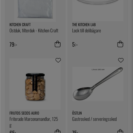
KITCHEN CRAFT
THE KITCHEN LAB
Ostduk, filterduk - Kitchen Craft
Lock till delibägare
79:-
5:-
FRUTOS SECOS AURO
ÖSTLIN
Friterade Marconamandlar, 125
Gastrosked / serveringssked
g
65:-
75:-