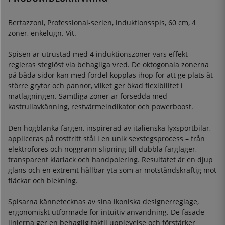
Bertazzoni, Professional-serien, induktionsspis, 60 cm, 4
zoner, enkelugn. Vit.
Spisen är utrustad med 4 induktionszoner vars effekt
regleras steglöst via behagliga vred. De oktogonala zonerna
på båda sidor kan med fördel kopplas ihop för att ge plats åt
större grytor och pannor, vilket ger ökad flexibilitet i
matlagningen. Samtliga zoner är försedda med
kastrullavkänning, restvärmeindikator och powerboost.
Den högblanka färgen, inspirerad av italienska lyxsportbilar,
appliceras på rostfritt stål i en unik sexstegsprocess – från
elektrofores och noggrann slipning till dubbla färglager,
transparent klarlack och handpolering. Resultatet är en djup
glans och en extremt hållbar yta som är motståndskraftig mot
fläckar och blekning.
Spisarna kännetecknas av sina ikoniska designerreglage,
ergonomiskt utformade för intuitiv användning. De fasade
linjerna ger en behaglig taktil upplevelse och förstärker