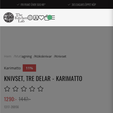
FRI FRAKT ÖVER 500 KR*
365 DAGARS ÖPPET KÖP
Hem
Matlagning
Köksknivar
Knivset
Karimatto
11
KNIVSET, TRE DELAR - KARIMATTO
1290
:-
1447
:-
1317-26956