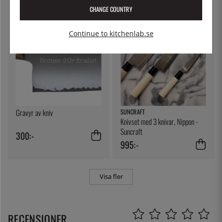
CHANGE COUNTRY
Continue to kitchenlab.se
Gravyr av kniv
SUNCRAFT
Knivset med 3 knivar, Nippon -
Suncraft
300:-
995:-
Visa fler
RECENSIONER