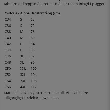
tabellen är kroppsmått; rörelsemån är redan inlagd i plagget.
C-storlek
Alpha
Bröstomfång (cm)
C34
S
68
C36
S
72
C38
M
76
C40
M
80
C42
L
84
C44
L
88
C46
XL
92
C48
XL
96
C50
XXL
100
C52
3XL
104
C54
3XL
108
C56
4XL
112
Material: 65% polyester, 35% bomull. Vikt: 210 g/m².
Tillgängliga storlekar: C34 till C56.