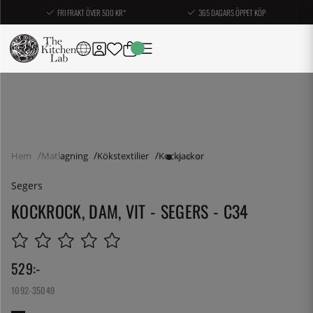
FRI FRAKT ÖVER 500 KR*
365 DAGARS ÖPPET KÖP
Hem
Matlagning
Kökstextilier
Kockjackor
Segers
KOCKROCK, DAM, VIT - SEGERS - C34
529
:-
1092-35049