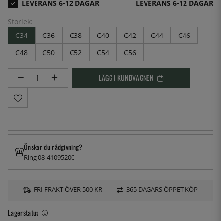
LEVERANS 6-12 DAGAR
Storlek:
C34
C36
C38
C40
C42
C44
C46
C48
C50
C52
C54
C56
LÄGG I KUNDVAGNEN
Önskar du rådgivning?
Ring 08-41095200
FRI FRAKT ÖVER 500 KR
365 DAGARS ÖPPET KÖP
Lagerstatus