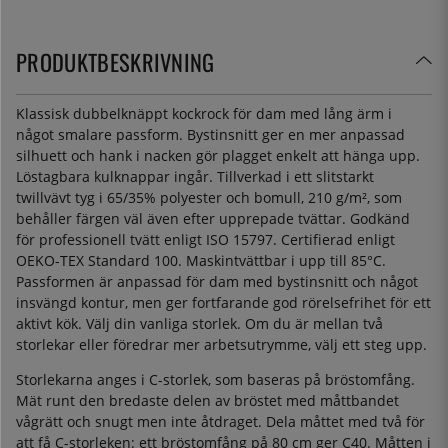
PRODUKTBESKRIVNING
Klassisk dubbelknäppt kockrock för dam med lång ärm i
något smalare passform. Bystinsnitt ger en mer anpassad
silhuett och hank i nacken gör plagget enkelt att hänga upp.
Löstagbara kulknappar ingår. Tillverkad i ett slitstarkt
twillvävt tyg i 65/35% polyester och bomull, 210 g/m², som
behåller färgen väl även efter upprepade tvättar. Godkänd
för professionell tvätt enligt ISO 15797. Certifierad enligt
OEKO-TEX Standard 100. Maskintvättbar i upp till 85°C.
Passformen är anpassad för dam med bystinsnitt och något
insvängd kontur, men ger fortfarande god rörelsefrihet för ett
aktivt kök. Välj din vanliga storlek. Om du är mellan två
storlekar eller föredrar mer arbetsutrymme, välj ett steg upp.
Storlekarna anges i C-storlek, som baseras på bröstomfång.
Mät runt den bredaste delen av bröstet med måttbandet
vågrätt och snugt men inte åtdraget. Dela måttet med två för
att få C-storleken: ett bröstomfång på 80 cm ger C40. Måtten i