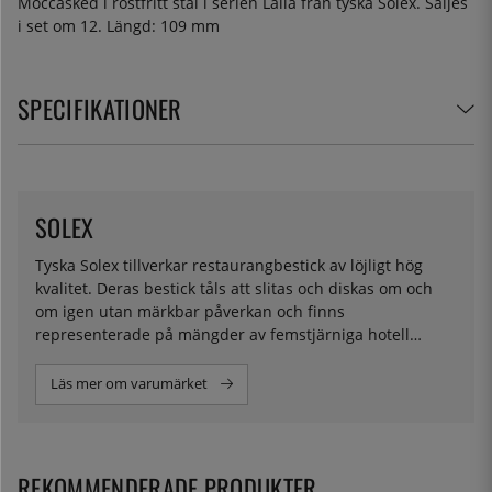
Moccasked i rostfritt stål i serien Laila från tyska Solex. Säljes
i set om 12. Längd: 109 mm
SPECIFIKATIONER
SOLEX
Tyska Solex tillverkar restaurangbestick av löjligt hög
kvalitet. Deras bestick tåls att slitas och diskas om och
om igen utan märkbar påverkan och finns
representerade på mängder av femstjärniga hotell
världen över.
Läs mer om varumärket
REKOMMENDERADE PRODUKTER