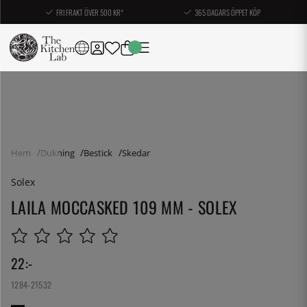
FRI FRAKT ÖVER 500 KR*
365 DAGARS ÖPPET KÖP
Hem
Dukning
Bestick
Skedar
Solex
LAILA MOCCASKED 109 MM - SOLEX
22
:-
1284-21532