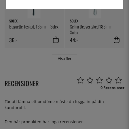
SOLEX
SOLEX
Baguette Tesked, 135mm - Solex
Selina Dessertsked 186 mm -
Solex
36:-
44:-
Visa fler
RECENSIONER
0 Recensioner
För att lämna ett omdöme måste du
logga in
på din
kundprofil.
Den här produkten har inga recensioner.