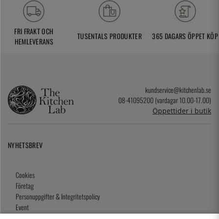
FRI FRAKT OCH
TUSENTALS PRODUKTER
365 DAGARS ÖPPET KÖP
HEMLEVERANS
kundservice@kitchenlab.se
08-41095200 (vardagar 10.00-17.00)
Öppettider i butik
NYHETSBREV
Cookies
Företag
Personuppgifter & Integritetspolicy
Event
Köpvillkor