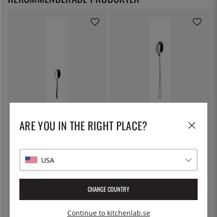
SOLEX
SOLEX
Anna Kaffesked, 110mm - Solex
Sarah Iste-sked 214 mm - Solex
ARE YOU IN THE RIGHT PLACE?
34:-
29:-
USA
CHANGE COUNTRY
Continue to kitchenlab.se