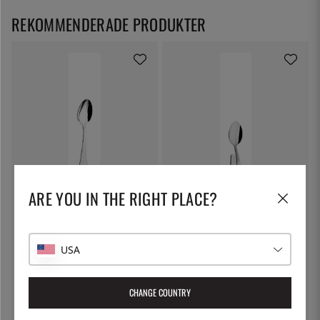
REKOMMENDERADE PRODUKTER
SOLEX
SOLEX
ARE YOU IN THE RIGHT PLACE?
Lena Dessertsked 188 mm -
Serveringssked Karina 130 mm -
Solex
Solex
52:-
46:-
USA
CHANGE COUNTRY