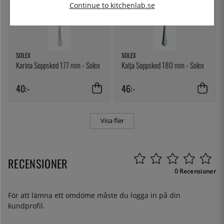
Continue to kitchenlab.se
SOLEX
SOLEX
Karina Soppsked 177 mm - Solex
Katja Soppsked 180 mm - Solex
40:-
46:-
Visa fler
RECENSIONER
0 Recensioner
För att lämna ett omdöme måste du
logga in
på din
kundprofil.