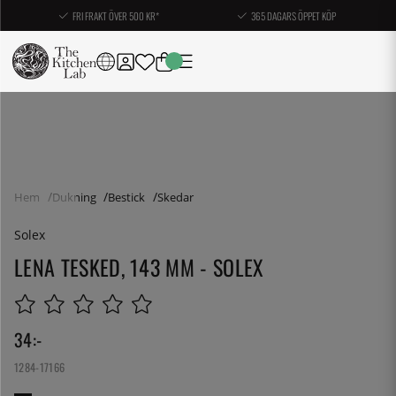
FRI FRAKT ÖVER 500 KR*
365 DAGARS ÖPPET KÖP
Hem
Dukning
Bestick
Skedar
Solex
LENA TESKED, 143 MM - SOLEX
34
:-
1284-17166