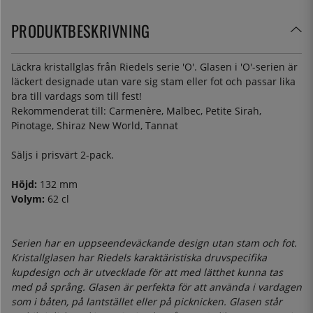
PRODUKTBESKRIVNING
Läckra kristallglas från Riedels serie 'O'. Glasen i 'O'-serien är
läckert designade utan vare sig stam eller fot och passar lika
bra till vardags som till fest!
Rekommenderat till: Carmenère, Malbec, Petite Sirah,
Pinotage, Shiraz New World, Tannat
Säljs i prisvärt 2-pack.
Höjd:
132 mm
Volym:
62 cl
Serien har en uppseendeväckande design utan stam och fot.
Kristallglasen har Riedels karaktäristiska druvspecifika
kupdesign och är utvecklade för att med lätthet kunna tas
med på språng. Glasen är perfekta för att använda i vardagen
som i båten, på lantstället eller på picknicken. Glasen står