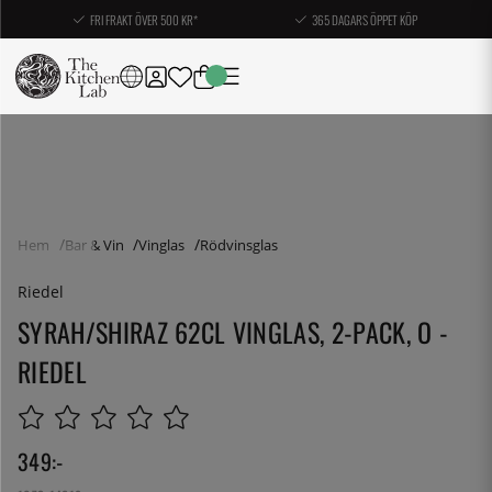
FRI FRAKT ÖVER 500 KR*
365 DAGARS ÖPPET KÖP
Hem
Bar & Vin
Vinglas
Rödvinsglas
Riedel
SYRAH/SHIRAZ 62CL VINGLAS, 2-PACK, O -
RIEDEL
349
:-