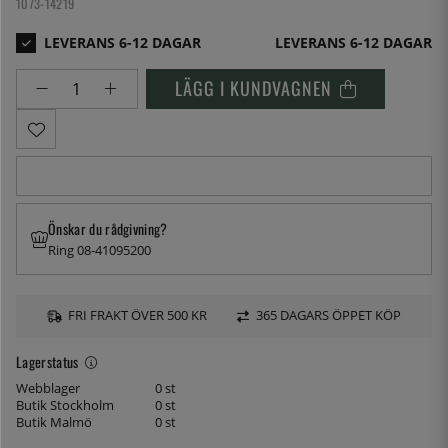
1073-14219
LEVERANS 6-12 DAGAR
LÄGG I KUNDVAGNEN
Önskar du rådgivning?
Ring 08-41095200
FRI FRAKT ÖVER 500 KR
365 DAGARS ÖPPET KÖP
Lagerstatus
Webblager
0 st
Butik Stockholm
0 st
Butik Malmö
0 st