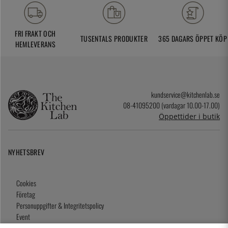
FRI FRAKT OCH
TUSENTALS PRODUKTER
365 DAGARS ÖPPET KÖP
HEMLEVERANS
kundservice@kitchenlab.se
08-41095200 (vardagar 10.00-17.00)
Öppettider i butik
NYHETSBREV
Cookies
Företag
Personuppgifter & Integritetspolicy
Event
Köpvillkor