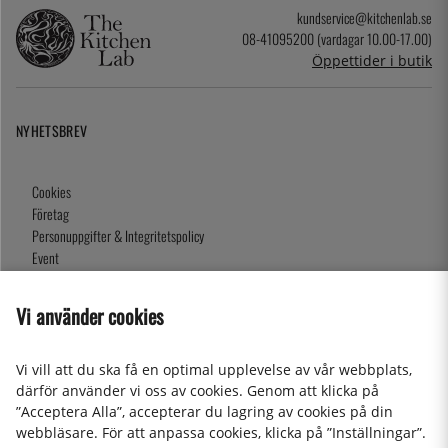
kundservice@kitchenlab.se
08-41095200 (vardagar 10.00-17.00)
Öppettider i butik
NYHETSBREV
Cookies
Företag
Personuppgifter & Integritetspolicy
Event
Köpvillkor
Om oss
Vi använder cookies
Presentkort
Våra butiker
Vi vill att du ska få en optimal upplevelse av vår webbplats,
därför använder vi oss av cookies. Genom att klicka på
”Acceptera Alla”, accepterar du lagring av cookies på din
2026 KitchenLab AB
webbläsare. För att anpassa cookies, klicka på ”Inställningar”.