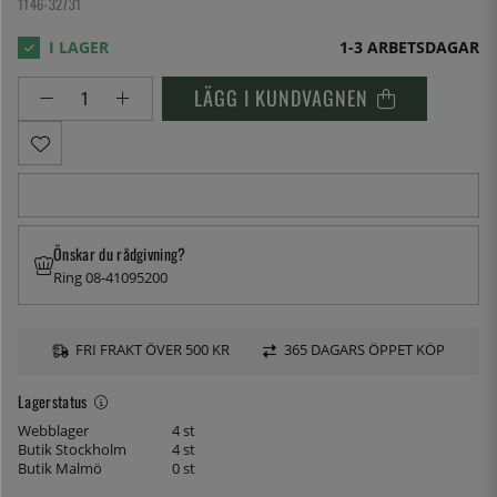
1146-32731
1-3 ARBETSDAGAR
LÄGG I KUNDVAGNEN
Önskar du rådgivning?
Ring 08-41095200
FRI FRAKT ÖVER 500 KR
365 DAGARS ÖPPET KÖP
Lagerstatus
Webblager
4 st
Butik Stockholm
4 st
Butik Malmö
0 st