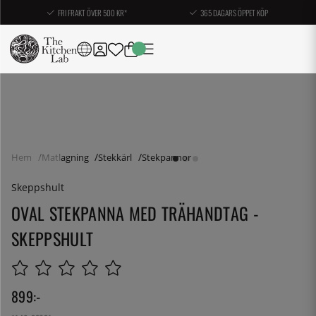
FRI FRAKT ÖVER 500 KR*
365 DAGARS ÖPPET KÖP
Hem
Matlagning
Stekkärl
Stekpannor
Skeppshult
OVAL STEKPANNA MED TRÄHANDTAG -
SKEPPSHULT
899
:-