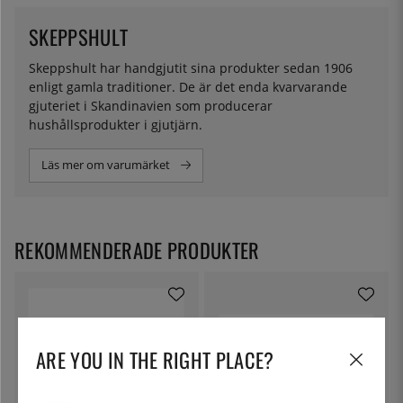
SKEPPSHULT
Skeppshult har handgjutit sina produkter sedan 1906
enligt gamla traditioner. De är det enda kvarvarande
gjuteriet i Skandinavien som producerar
hushållsprodukter i gjutjärn.
Läs mer om varumärket
REKOMMENDERADE PRODUKTER
ARE YOU IN THE RIGHT PLACE?