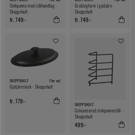
Stekpanna med stålhandtag -
Gratängform i gjutjärn -
Skeppshult
Skeppshult
fr. 749:-
fr. 749:-
SKEPPSHULT
Fler val
Gjutjärnslock - Skeppshult
fr. 779:-
SKEPPSHULT
Galvaniserad stekpanneställ -
Skeppshult
499:-