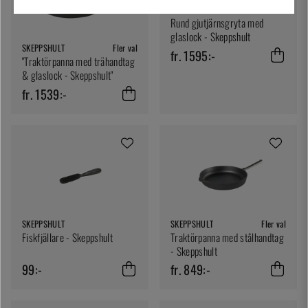
SKEPPSHULT
Fler val
Rund gjutjärnsgryta med
glaslock - Skeppshult
SKEPPSHULT
Fler val
fr. 1595:-
"Traktörpanna med trähandtag
& glaslock - Skeppshult"
fr. 1539:-
SKEPPSHULT
SKEPPSHULT
Fler val
Fiskfjällare - Skeppshult
Traktörpanna med stålhandtag
- Skeppshult
99:-
fr. 849:-