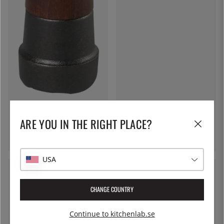
SKEPPSHULT
Skeppshult pepparkvarn, 18
ARE YOU IN THE RIGHT PLACE?
cm, Brunbok
649:-
USA
CHANGE COUNTRY
Continue to kitchenlab.se