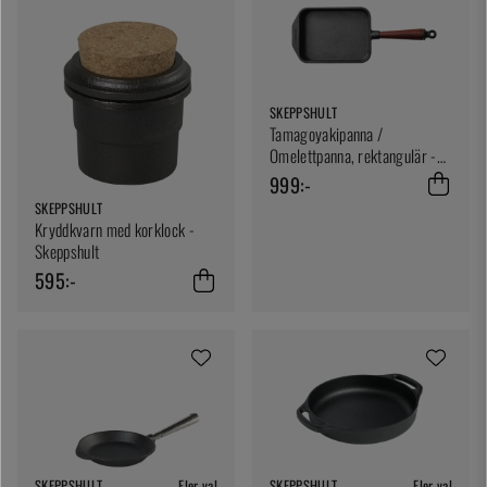
SKEPPSHULT
Tamagoyakipanna /
Omelettpanna, rektangulär -
Skeppshult
999:-
SKEPPSHULT
Kryddkvarn med korklock -
Skeppshult
595:-
SKEPPSHULT
Fler val
SKEPPSHULT
Fler val