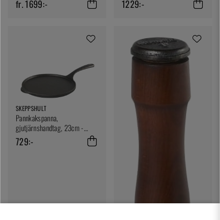
Skeppshult
fr. 1699:-
1229:-
SKEPPSHULT
Pannkakspanna,
gjutjärnshandtag, 23cm -
Skeppshult
729:-