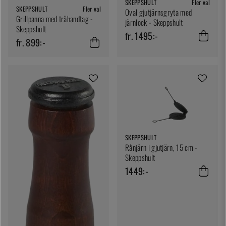
SKEPPSHULT
Fler val
SKEPPSHULT
Fler val
Oval gjutjärnsgryta med
Grillpanna med trähandtag -
järnlock - Skeppshult
Skeppshult
fr. 1495:-
fr. 899:-
SKEPPSHULT
Rånjärn i gjutjärn, 15 cm -
Skeppshult
1449:-