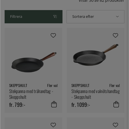
Visar
30
av
82
produkter
Filtrera
Sortera efter
SKEPPSHULT
Fler val
SKEPPSHULT
Fler val
Stekpanna med trähandtag -
Stekpanna med valnötshandtag
Skeppshult
- Skeppshult
fr. 799:-
fr. 1099:-