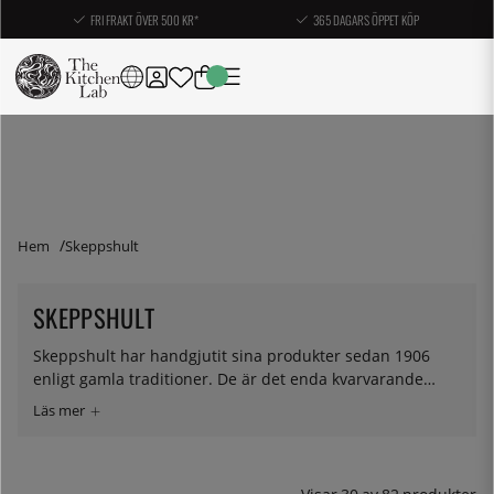
FRI FRAKT ÖVER 500 KR*
365 DAGARS ÖPPET KÖP
Hem
Skeppshult
SKEPPSHULT
Skeppshult har handgjutit sina produkter sedan 1906
enligt gamla traditioner. De är det enda kvarvarande
gjuteriet i Skandinavien som producerar
hushållsprodukter i gjutjärn.