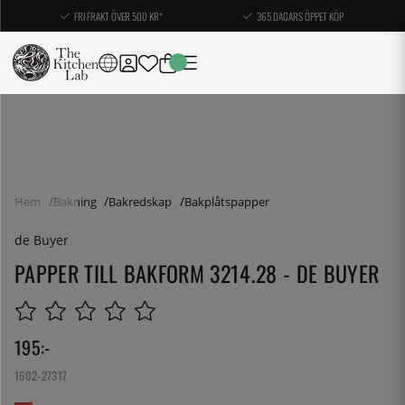
FRI FRAKT ÖVER 500 KR*
365 DAGARS ÖPPET KÖP
Hem
Bakning
Bakredskap
Bakplåtspapper
de Buyer
PAPPER TILL BAKFORM 3214.28 - DE BUYER
195
:-
1602-27317