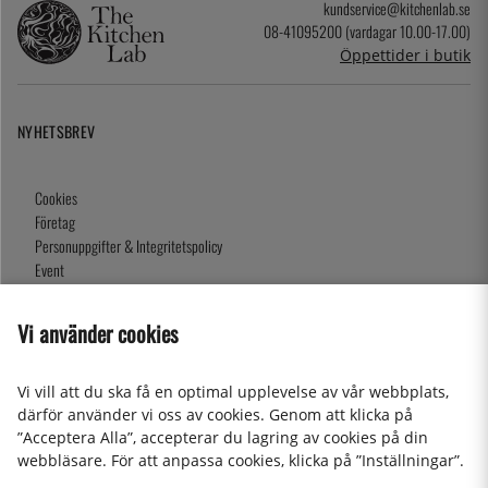
kundservice@kitchenlab.se
08-41095200 (vardagar 10.00-17.00)
Öppettider i butik
NYHETSBREV
Cookies
Företag
Personuppgifter & Integritetspolicy
Event
Köpvillkor
Om oss
Vi använder cookies
Presentkort
Våra butiker
Vi vill att du ska få en optimal upplevelse av vår webbplats,
därför använder vi oss av cookies. Genom att klicka på
”Acceptera Alla”, accepterar du lagring av cookies på din
2026 KitchenLab AB
webbläsare. För att anpassa cookies, klicka på ”Inställningar”.