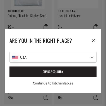
KITCHEN CRAFT
THE KITCHEN LAB
Ostduk, filterduk - Kitchen Craft
Lock till delibägare
79:-
5:-
ARE YOU IN THE RIGHT PLACE?
USA
CHANGE COUNTRY
FRUTOS SECOS AURO
ÖSTLIN
Continue to kitchenlab.se
Friterade Marconamandlar, 125
Gastrosked / serveringssked
g
65:-
75:-