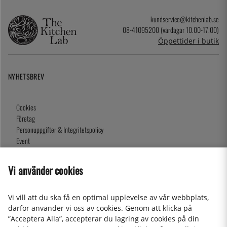
kundservice@kitchenlab.se
08-41095200 (vardagar 10.00-17.00)
Öppettider i butik
NYHETSBREV
Cookies
Företag
Personuppgifter & Integritetspolicy
Event
Köpvillkor
Om oss
Vi använder cookies
Presentkort
Våra butiker
Vi vill att du ska få en optimal upplevelse av vår webbplats,
därför använder vi oss av cookies. Genom att klicka på
”Acceptera Alla”, accepterar du lagring av cookies på din