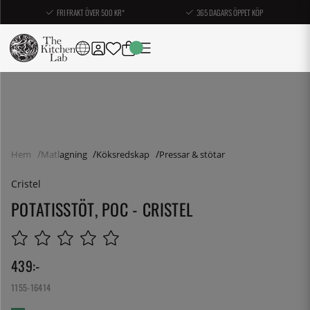
FRI FRAKT ÖVER 500 KR*
365 DAGARS ÖPPET KÖP
Hem
Matlagning
Köksredskap
Pressar & stötar
Cristel
POTATISSTÖT, POC - CRISTEL
439
:-
1155-16414