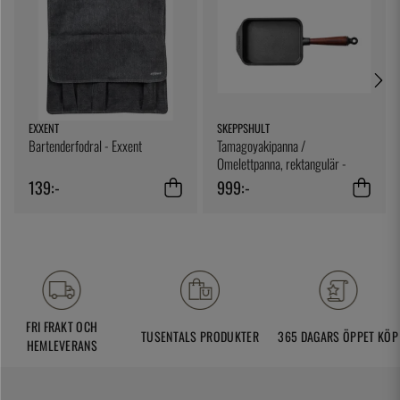
EXXENT
SKEPPSHULT
Bartenderfodral - Exxent
Tamagoyakipanna /
Omelettpanna, rektangulär -
Skeppshult
139:-
999:-
FRI FRAKT OCH
TUSENTALS PRODUKTER
365 DAGARS ÖPPET KÖP
HEMLEVERANS