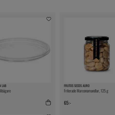
N LAB
FRUTOS SECOS AURO
elibägare
Friterade Marconamandlar, 125 g
65:-