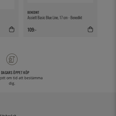
BENEDIKT
EXXENT
Assiett Basic Blue Line, 17 cm - Benedikt
Spring
109:-
149:-
 DAGARS ÖPPET KÖP
 gott om tid att bestämma
dig.
KitchenLab