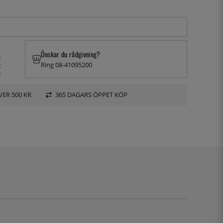
Önskar du rådgivning?
t
Ring 08-41095200
t
t
VER 500 KR
365 DAGARS ÖPPET KÖP