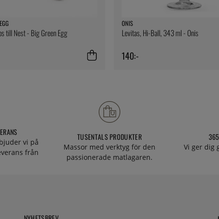
 EGG
ONIS
ps till Nest - Big Green Egg
Levitas, Hi-Ball, 343 ml - Onis
140:-
VERANS
TUSENTALS PRODUKTER
365
bjuder vi på
Massor med verktyg för den
Vi ger dig
everans från
passionerade matlagaren.
NYHETSBREV