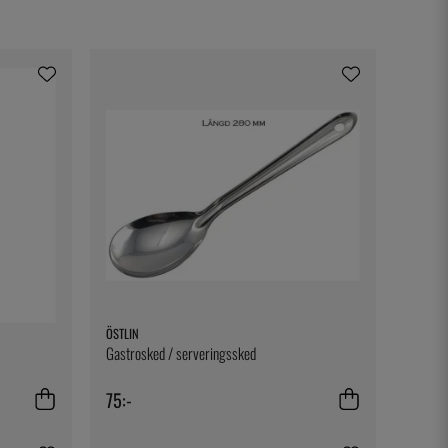
ÖSTLIN
Gastrosked / serveringssked
75:-