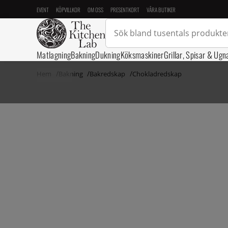
EVENT
KÖPVILLKOR
OM OSS
PRESENTKORT
VÅRA BUTIKER
Matlagning
Bakning
Dukning
Köksmaskiner
Grillar, Spisar & Ugn
Hem
Bakning
Bakredskap
Chokladredskap