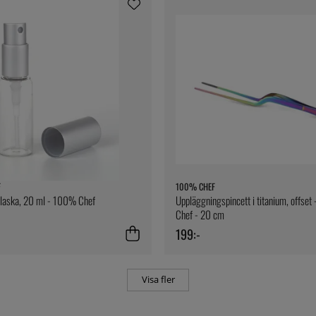
F
100% CHEF
flaska, 20 ml - 100% Chef
Uppläggningspincett i titanium, offse
Chef - 20 cm
199:-
Visa fler