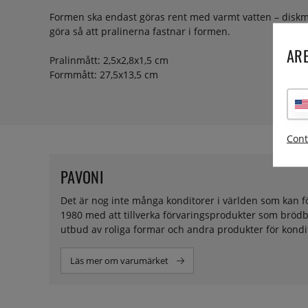
Formen ska endast göras rent med varmt vatten – diskm
göra så att pralinerna fastnar i formen.
ARE
Pralinmått: 2,5x2,8x1,5 cm
Formmått: 27,5x13,5 cm
Cont
PAVONI
Det är nog inte många konditorer i världen som kan f
1980 med att tillverka förvaringsprodukter som brödba
utbud av roliga formar och andra produkter för kondi
Läs mer om varumärket