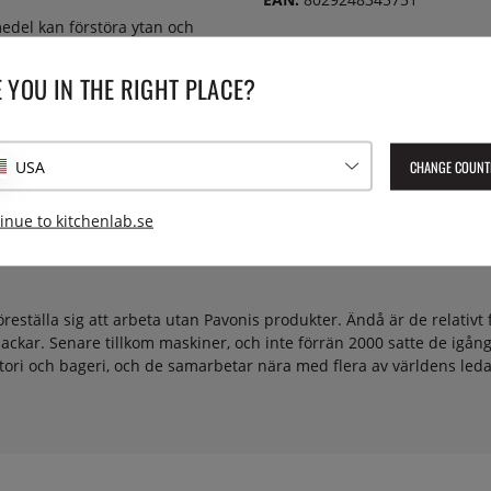
edel kan förstöra ytan och
 YOU IN THE RIGHT PLACE?
CHANGE COUNT
USA
inue to kitchenlab.se
öreställa sig att arbeta utan Pavonis produkter. Ändå är de relati
ckar. Senare tillkom maskiner, och inte förrän 2000 satte de igång 
tori och bageri, och de samarbetar nära med flera av världens led