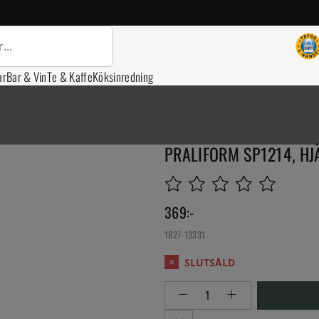
ar
Bar & Vin
Te & Kaffe
Köksinredning
PRALIFORM SP1214, HJ
369
:-
1827-13331