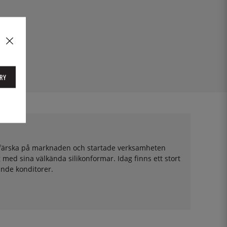
RY
vt färska på marknaden och startade verksamheten
med sina välkända silikonformar. Idag finns ett stort
ande konditorer.