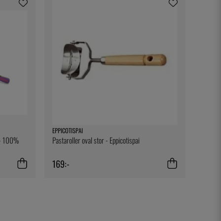
EPPICOTISPAI
t - 100%
Pastaroller oval stor - Eppicotispai
169:-