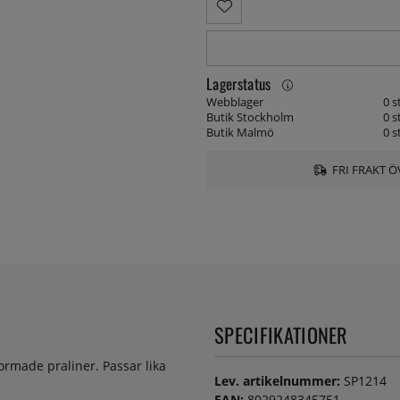
Lagerstatus
Webblager
0 s
Butik Stockholm
0 s
Butik Malmö
0 s
FRI FRAKT Ö
SPECIFIKATIONER
ormade praliner. Passar lika
Lev. artikelnummer:
SP1214
EAN:
8029248345751