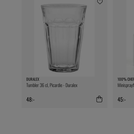
DURALEX
100% CHE
Tumbler 36 cl, Picardie - Duralex
Minispray
48:-
45:-