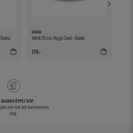
BONNA
EXXENT
- Bonna
Tallrik 25 cm, Hygge Sand - Bonna
Spring
179:-
149:-
 DAGARS ÖPPET KÖP
 gott om tid att bestämma
dig.