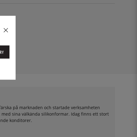
RY
vt färska på marknaden och startade verksamheten
med sina välkända silikonformar. Idag finns ett stort
ande konditorer.