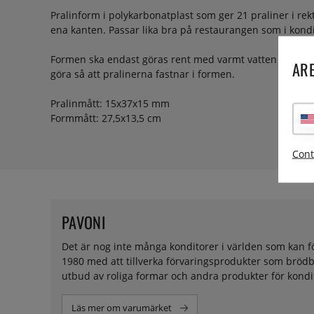
Pralinform i polykarbonatplast som ger 21 praliner i re
ena kanten. Passar lika bra på restaurangen som i kondi
Formen ska endast göras rent med varmt vatten – diskm
ARE
göra så att pralinerna fastnar i formen.
Pralinmått: 15x37x15 mm
Formmått: 27,5x13,5 cm
Cont
PAVONI
Det är nog inte många konditorer i världen som kan f
1980 med att tillverka förvaringsprodukter som brödba
utbud av roliga formar och andra produkter för kondi
Läs mer om varumärket