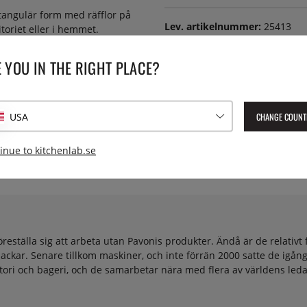
ktangulär form med räfflor på
Lev. artikelnummer:
25413
toriet eller i hemmet.
EAN:
8029248212114
edel kan förstöra ytan och
 YOU IN THE RIGHT PLACE?
CHANGE COUNT
USA
inue to kitchenlab.se
öreställa sig att arbeta utan Pavonis produkter. Ändå är de relati
ckar. Senare tillkom maskiner, och inte förrän 2000 satte de igång 
tori och bageri, och de samarbetar nära med flera av världens led