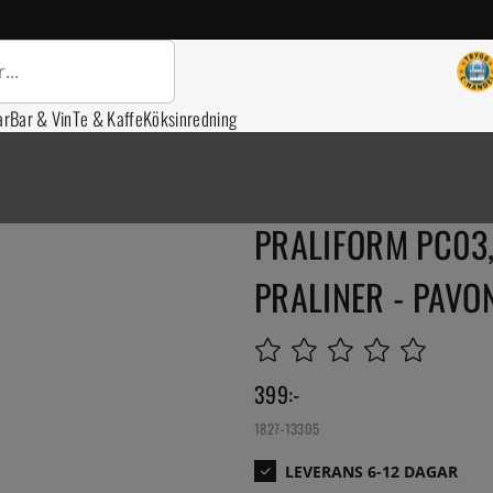
ar
Bar & Vin
Te & Kaffe
Köksinredning
PRALIFORM PC03,
PRALINER - PAVO
399
:-
1827-13305