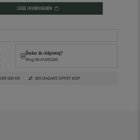
LÄGG I KUNDVAGNEN
Önskar du rådgivning?
t
Ring 08-41095200
t
t
VER 500 KR
365 DAGARS ÖPPET KÖP