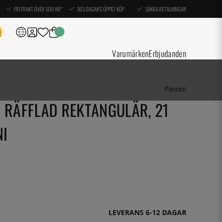
FRI FRAKT ÖVER 500 KR*
365 DAGARS ÖPPET KÖP
SÄKRA BETALNINGAR
Varumärken
Erbjudanden
Pavoni
 RÄFFLAD REKTANGULÄR, 21
NI
LEVERANS 6-12 DAGAR