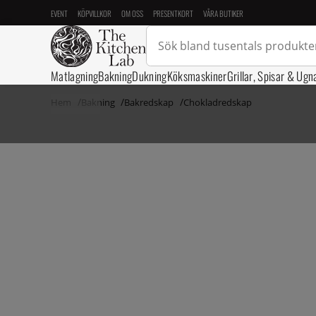
EVENT
KÖPVILLKOR
OM OSS
PRESENTKORT
VÅRA BUTIKER
Matlagning
Bakning
Dukning
Köksmaskiner
Grillar, Spisar & Ugn
Hem
Bakning
Bakredskap
Chokladredskap