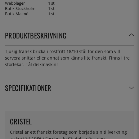
Webblager
1 st
Butik Stockholm
1 st
Butik Malmö
1 st
PRODUKTBESKRIVNING
Tjusig fransk bricka i rostfritt 18/10 stål för den som vill
servera snittar eller annat som känns lite franskt. Finns i tre
storlekar. Tål diskmaskin!
SPECIFIKATIONER
CRISTEL
Cristel är ett franskt företag som började sin tillverkning
av kokkärl 1986 i Fesches le Chatel – nära den