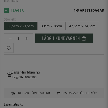
1155-26615
1-3 ARBETSDAGAR
Storlek:
30,5cm x 21,5cm
39cm x 28cm
47,5cm x 34,5cm
LÄGG I KUNDVAGNEN
Önskar du rådgivning?
Ring 08-41095200
FRI FRAKT ÖVER 500 KR
365 DAGARS ÖPPET KÖP
Lagerstatus