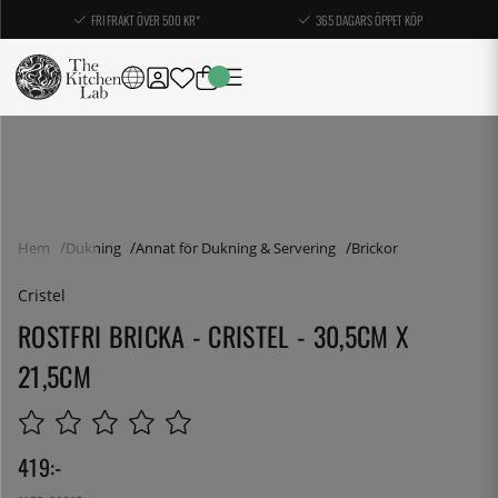
FRI FRAKT ÖVER 500 KR*
365 DAGARS ÖPPET KÖP
Hem
Dukning
Annat för Dukning & Servering
Brickor
Cristel
ROSTFRI BRICKA - CRISTEL - 30,5CM X
21,5CM
419
:-