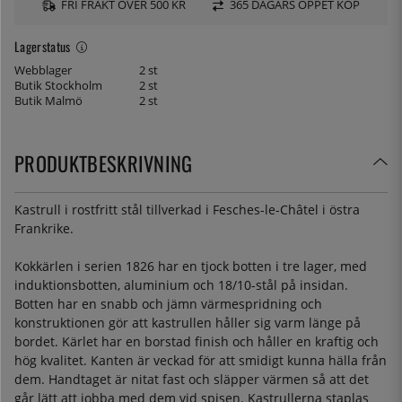
FRI FRAKT ÖVER 500 KR
365 DAGARS ÖPPET KÖP
Lagerstatus
Webblager
2 st
Butik Stockholm
2 st
Butik Malmö
2 st
PRODUKTBESKRIVNING
Kastrull i rostfritt stål tillverkad i Fesches-le-Châtel i östra
Frankrike.
Kokkärlen i serien 1826 har en tjock botten i tre lager, med
induktionsbotten, aluminium och 18/10-stål på insidan.
Botten har en snabb och jämn värmespridning och
konstruktionen gör att kastrullen håller sig varm länge på
bordet. Kärlet har en borstad finish och håller en kraftig och
hög kvalitet. Kanten är veckad för att smidigt kunna hälla från
dem. Handtaget är nitat fast och släpper värmen så att det
går lätt att jobba med dem vid spisen. Kastrullerna staplas