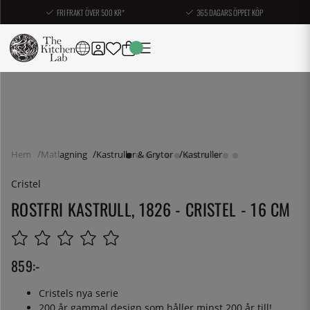
FRI FRAKT ÖVER 500 KR*
365 DAGARS ÖPPET KÖP
Hem
Matlagning
Kastruller & Grytor
Kastruller
Cristel
ROSTFRI KASTRULL, 1826 - CRISTEL - 16 CM
859
:-
Cristels nya serie
200 år gammal design som håller minst 200 år till!