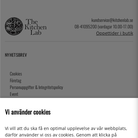
kundservice@kitchenlab.se
08-41095200 (vardagar 10.00-17.00)
Öppettider i butik
NYHETSBREV
Cookies
Företag
Personuppgifter & Integritetspolicy
Event
Köpvillkor
Om oss
Vi använder cookies
Presentkort
Våra butiker
Vi vill att du ska få en optimal upplevelse av vår webbplats,
därför använder vi oss av cookies. Genom att klicka på