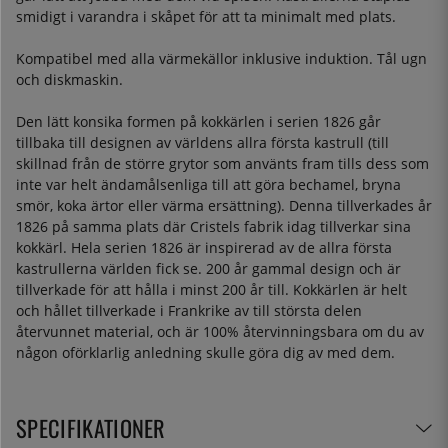
smidigt i varandra i skåpet för att ta minimalt med plats.
Kompatibel med alla värmekällor inklusive induktion. Tål ugn
och diskmaskin.
Den lätt konsika formen på kokkärlen i serien 1826 går
tillbaka till designen av världens allra första kastrull (till
skillnad från de större grytor som använts fram tills dess som
inte var helt ändamålsenliga till att göra bechamel, bryna
smör, koka ärtor eller värma ersättning). Denna tillverkades år
1826 på samma plats där Cristels fabrik idag tillverkar sina
kokkärl. Hela serien 1826 är inspirerad av de allra första
kastrullerna världen fick se. 200 år gammal design och är
tillverkade för att hålla i minst 200 år till. Kokkärlen är helt
och hållet tillverkade i Frankrike av till största delen
återvunnet material, och är 100% återvinningsbara om du av
någon oförklarlig anledning skulle göra dig av med dem.
SPECIFIKATIONER