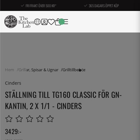
FRI FRAKT ÖVER 500 KR*
365 DAGARS ÖPPET KÖP
Hem
Grillar, Spisar & Ugnar
Grilltillbehör
Cinders
STÄLLNING TILL TG160 CLASSIC FÖR GN-
KANTIN, 2 X 1/1 - CINDERS
3429
:-