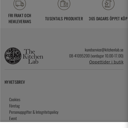
FRI FRAKT OCH
TUSENTALS PRODUKTER
365 DAGARS ÖPPET KÖP
HEMLEVERANS
kundservice@kitchenlab.se
08-41095200 (vardagar 10.00-17.00)
Öppettider i butik
NYHETSBREV
Cookies
Företag
Personuppgifter & Integritetspolicy
Event
Köpvillkor