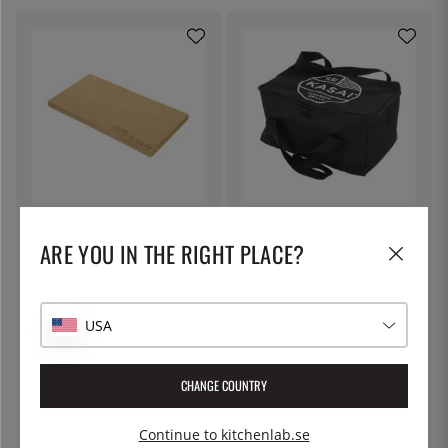
KASAI
KASAI
Underlägg / Värmematta till
Bärväska till Nano - Kasai
ARE YOU IN THE RIGHT PLACE?
Medium Long - Kasai
1 349:-
995:-
USA
13
%
CHANGE COUNTRY
Continue to kitchenlab.se