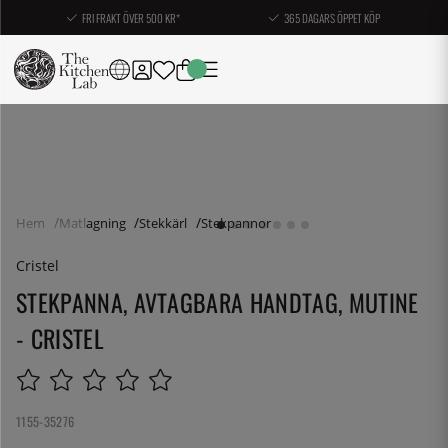
FRI FRAKT ÖVER 500 KR*
365 DAGARS ÖPPET KÖP
Hem
Matlagning
Stekkärl
Stekpannor
Cristel
STEKPANNA, AVTAGBARA HANDTAG, MUTINE
- CRISTEL
1155-35276