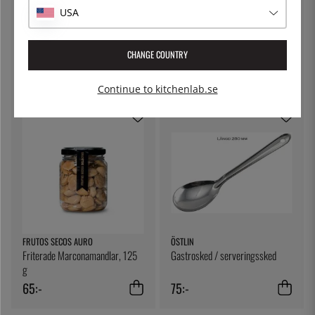
USA
KITCHEN CRAFT
THE KITCHEN LAB
Ostduk, filterduk - Kitchen Craft
Lock till delibägare
CHANGE COUNTRY
79:-
5:-
Continue to kitchenlab.se
FRUTOS SECOS AURO
ÖSTLIN
Friterade Marconamandlar, 125
Gastrosked / serveringssked
g
65:-
75:-