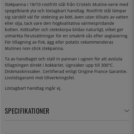
Stekpanna i 18/10 rostfritt stål från Cristels Mutine-serie med
spegelblank yta och löstagbart handtag. Rostfritt stål lämpar
sig särskilt väl för stekning av kött, även utan tillsats av vatten
eller olja, tack vare den högkvalitativa värmespridande
botten. Köttsafter och stekskorpa bildas naturligt, vilket ger
utmärkta förutsättningar för en smakrik sås efter avglasering.
För tillagning av fisk, ägg eller potatis rekommenderas
Mutines non-stick stekpanna.
Ta av handtaget och ställ in pannan i ugnen för att avsluta
tillagningen direkt i kokkärlet. Ugnsäker upp till 300°C.
Diskmaskinssäker. Certifierad enligt Origine France Garantie.
Livstidsgaranti mot tillverkningsfel.
Löstagbart handtag ingår ej.
SPECIFIKATIONER