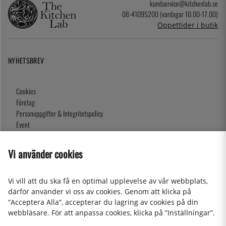
kundservice@kitchenlab.se
08-41095200 (vardagar 10.00-17.00)
Öppettider i butik
NYHETSBREV
Cookies
Företag
Personuppgifter & Integritetspolicy
Event
Köpvillkor
Om oss
Vi använder cookies
Presentkort
Våra butiker
Vi vill att du ska få en optimal upplevelse av vår webbplats,
därför använder vi oss av cookies. Genom att klicka på
”Acceptera Alla”, accepterar du lagring av cookies på din
2026 KitchenLab AB
webbläsare. För att anpassa cookies, klicka på ”Inställningar”.