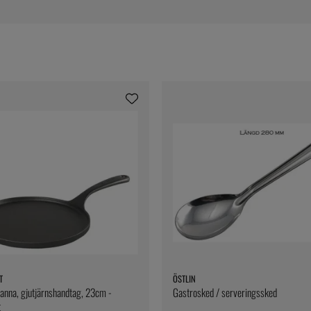
T
ÖSTLIN
nna, gjutjärnshandtag, 23cm -
Gastrosked / serveringssked
t