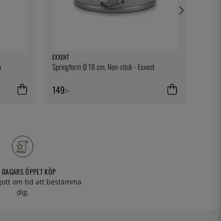
EXXENT
EXXENT
o
Springform Ø 18 cm, Non-stick - Exxent
Server
149:-
50:-
 DAGARS ÖPPET KÖP
 gott om tid att bestämma
dig.