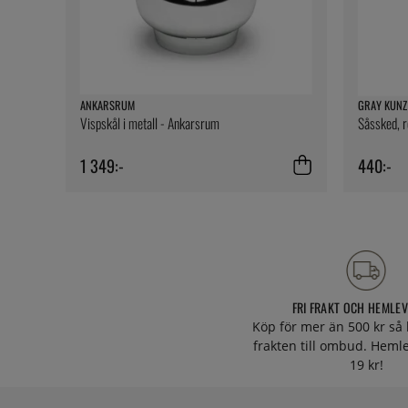
ANKARSRUM
GRAY KUNZ
Vispskål i metall - Ankarsrum
Såssked, r
1 349:-
440:-
FRI FRAKT OCH HEMLE
Köp för mer än 500 kr så 
frakten till ombud. Heml
19 kr!