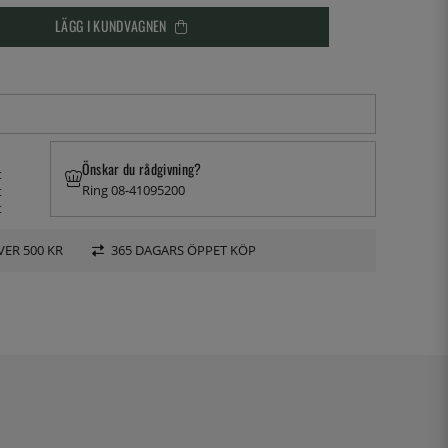
LÄGG I KUNDVAGNEN
Önskar du rådgivning?
t
Ring 08-41095200
t
t
VER 500 KR
365 DAGARS ÖPPET KÖP