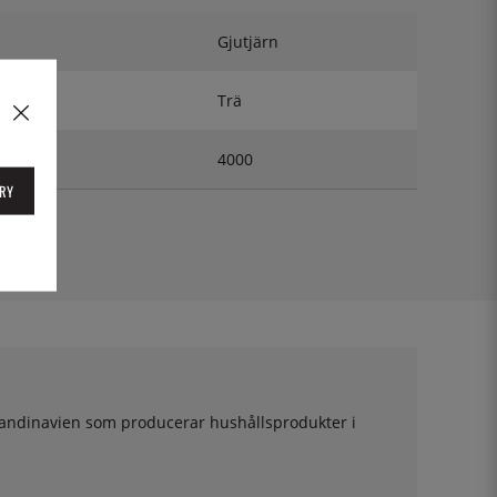
Gjutjärn
Trä
4000
RY
Skandinavien som producerar hushållsprodukter i