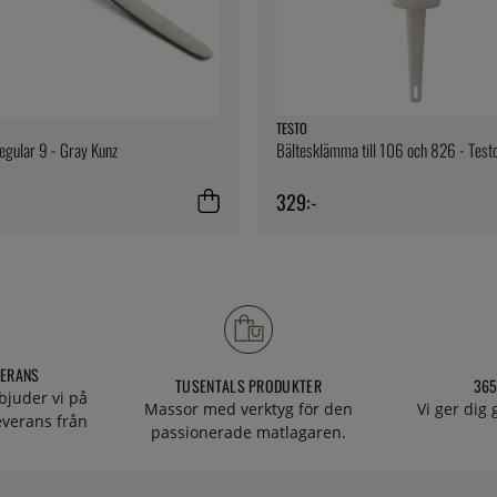
TESTO
egular 9 - Gray Kunz
Bältesklämma till 106 och 826 - Test
329:-
VERANS
TUSENTALS PRODUKTER
365
bjuder vi på
Massor med verktyg för den
Vi ger dig
everans från
passionerade matlagaren.