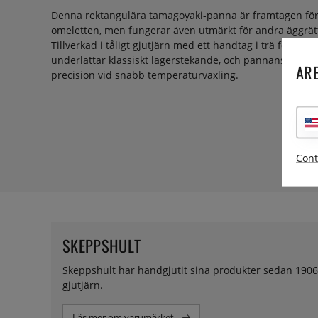
Denna rektangulära tamagoyaki-panna är framtagen för
omeletten, men fungerar även utmärkt för andra äggrätt
Tillverkad i tåligt gjutjärn med ett handtag i trä för b
underlättar klassiskt lagerstekande, och pannans värme
ARE
precision vid snabb temperaturväxling.
Cont
SKEPPSHULT
Skeppshult har handgjutit sina produkter sedan 1906 
gjutjärn.
Läs mer om varumärket