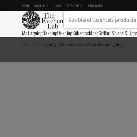
EVENT
KÖPVILLKOR
OM OSS
PRESENTKORT
VÅRA BUTIKER
Matlagning
Bakning
Dukning
Köksmaskiner
Grillar, Spisar & Ugn
Hem
Matlagning
Köksredskap
Asiatisk matlagning