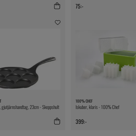
75:-
T
100% CHEF
, gjutjärnshandtag, 23cm - Skeppshult
Iskuber, klaris - 100% Chef
399:-