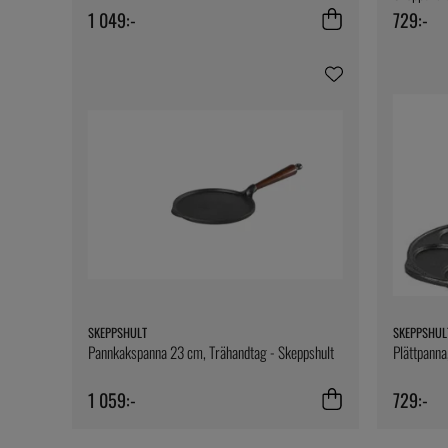
1 049:-
729:-
SKEPPSHULT
SKEPPSHUL
Pannkakspanna 23 cm, Trähandtag - Skeppshult
Plättpanna
1 059:-
729:-