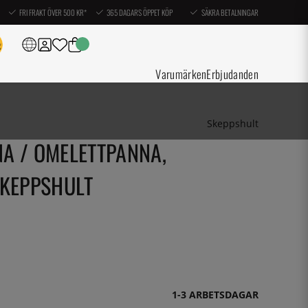
FRI FRAKT ÖVER 500 KR*
365 DAGARS ÖPPET KÖP
SÄKRA BETALNINGAR
Varumärken
Erbjudanden
Skeppshult
A / OMELETTPANNA,
SKEPPSHULT
1-3 ARBETSDAGAR