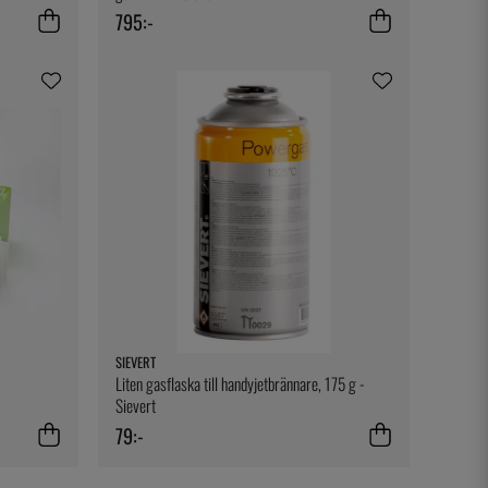
795:-
SIEVERT
Liten gasflaska till handyjetbrännare, 175 g -
Sievert
79:-