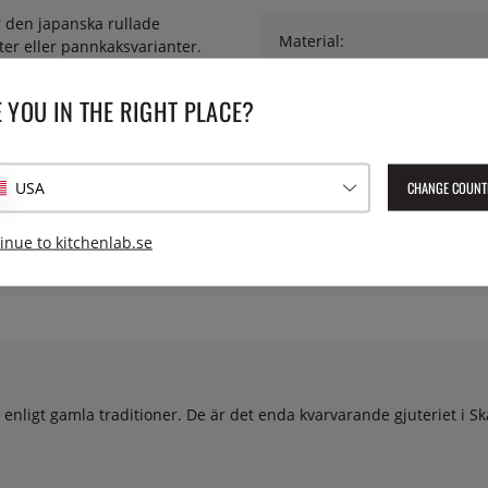
 den japanska rullade
Material:
er eller pannkaksvarianter.
ekväm hantering. Formen
fördelning är väl anpassad för
Material på handtag:
 YOU IN THE RIGHT PLACE?
Vikt:
CHANGE COUNT
USA
Lev. artikelnummer:
0037T
inue to kitchenlab.se
enligt gamla traditioner. De är det enda kvarvarande gjuteriet i 