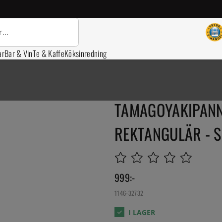
ar
Bar & Vin
Te & Kaffe
Köksinredning
TAMAGOYAKIPANN
REKTANGULÄR - 
999
:-
1146-32732