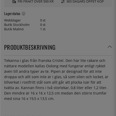
FRI FRAKT ÖVER 500 KR
365 DAGARS ÖPPET KÖP
Lagerstatus
Webblager
0 st
Butik Stockholm
0 st
Butik Malmö
1 st
PRODUKTBESKRIVNING
Tekanna i glas från franska Cristel. Den här lite rakare och
nättare modellen kallas Oolong med fungerar enligt ryktet
även till andra typer av te. Pipen är designad för att inte
droppa och allt som inte är i glas, så som silen och locket, är
tillverkat i rostfritt stål som allt går att plocka isär för att
tvätta av. Kannan finns i två storlekar, 0,8 liter eller 1,2 liter.
Den mindre är 16 x 16 x 12,5 cm medan den större trumfar
med sina 16 x 19,5 x 13,5 cm.