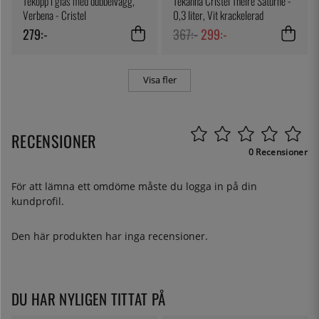
Tekopp i glas med dubbelvägg,
Tekanna Cristel Theire Saturne -
Verbena - Cristel
0,3 liter, Vit krackelerad
279:-
367:-
299:-
Visa fler
RECENSIONER
0 Recensioner
För att lämna ett omdöme måste du
logga in
på din
kundprofil.
Den här produkten har inga recensioner.
DU HAR NYLIGEN TITTAT PÅ