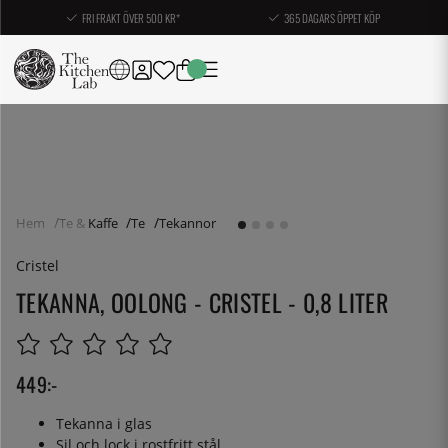
FRI FRAKT ÖVER 500 KR*
365 DAGARS ÖPPET KÖP
Hem
Te & Kaffe
Te
Tekannor
Cristel
TEKANNA, OOLONG - CRISTEL - 0,8 LITER
449
:-
Tekanna i glas
Sil och lock i rostfritt stål