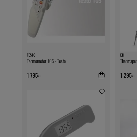
TESTO
ETI
Termometer 105 - Testo
Thermapen
1 795:-
1 295:-