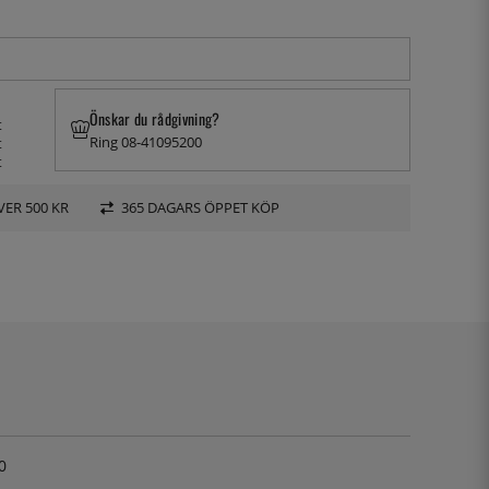
Önskar du rådgivning?
t
Ring 08-41095200
t
t
VER 500 KR
365 DAGARS ÖPPET KÖP
0