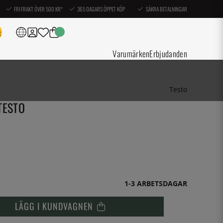
FRI FRAKT ÖVER 500 KR*
365 DAGARS ÖPPET KÖP
SÄKRA BETALNINGAR
Varumärken
Erbjudanden
Testo
TESTO
1-3 ARBETSDAGAR
LÄGG I KUNDVAGNEN