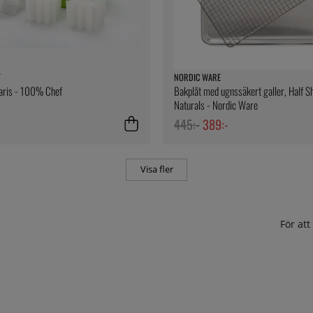
F
NORDIC WARE
laris - 100% Chef
Bakplåt med ugnssäkert galler, Half S
Naturals - Nordic Ware
445:-
389:-
Visa fler
För at