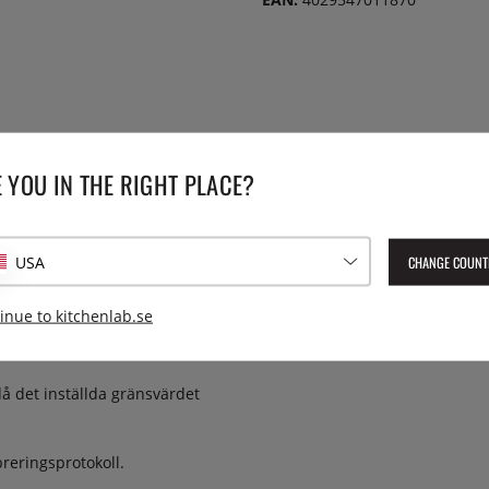
 YOU IN THE RIGHT PLACE?
mätning och insticksmätning,
t. 2-punkts lasersikte
CHANGE COUNT
USA
ningen i ett större område.
 en noggrann kontroll med
inue to kitchenlab.se
n man t.ex sticka in givaren
å det inställda gränsvärdet
reringsprotokoll.