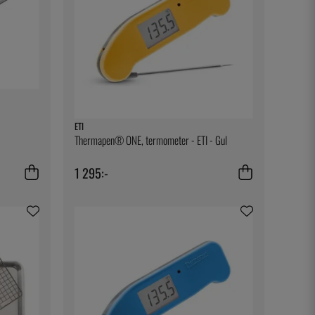
ETI
Thermapen® ONE, termometer - ETI - Gul
1 295:-