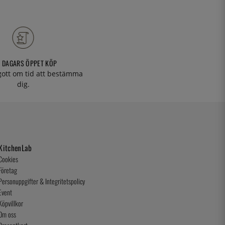
 DAGARS ÖPPET KÖP
 gott om tid att bestämma
dig.
KitchenLab
Cookies
Företag
Personuppgifter & Integritetspolicy
Event
Köpvillkor
Om oss