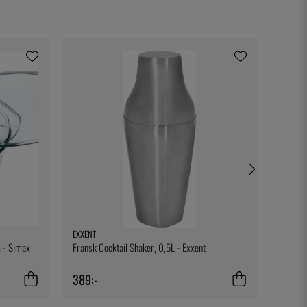
EXXENT
BIG GR
 - Simax
Fransk Cocktail Shaker, 0,5L - Exxent
Silicon
389:-
79:-