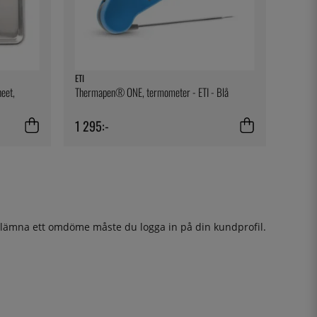
ETI
heet,
Thermapen® ONE, termometer - ETI - Blå
1 295:-
t lämna ett omdöme måste du
logga in
på din kundprofil.