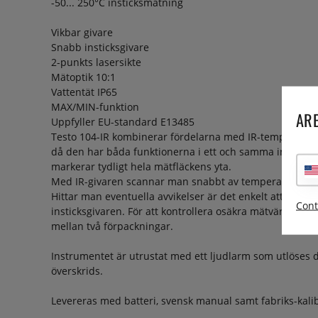
-50... 250°C insticksmätning
Vikbar givare
Snabb insticksgivare
2-punkts lasersikte
Mätoptik 10:1
Vattentät IP65
MAX/MIN-funktion
ARE
Uppfyller EU-standard E13485
Testo 104-IR kombinerar fördelarna med IR-temperatur
då den har båda funktionerna i ett och samma instrumen
markerar tydligt hela mätfläckens yta.
Med IR-givaren scannar man snabbt av temperaturfördel
Hittar man eventuella avvikelser är det enkelt att göra
Cont
insticksgivaren. För att kontrollera osäkra mätvärden ka
mellan två förpackningar.
Instrumentet är utrustat med ett ljudlarm som utlöses d
överskrids.
Levereras med batteri, svensk manual samt fabriks-kalib