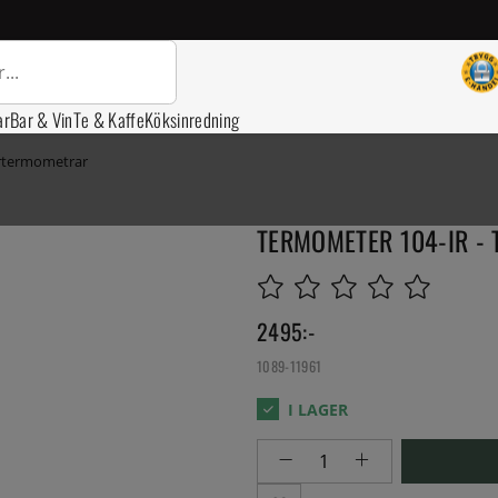
ar
Bar & Vin
Te & Kaffe
Köksinredning
rtermometrar
TERMOMETER 104-IR - 
2495
:-
1089-11961