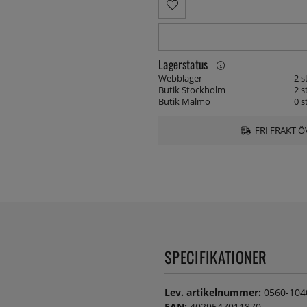
Lagerstatus
Webblager
2 s
Butik Stockholm
2 s
Butik Malmö
0 s
FRI FRAKT Ö
SPECIFIKATIONER
Lev. artikelnummer:
0560-104
EAN:
4029547011870