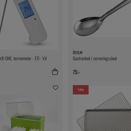
ÖSTLIN
® ONE, termometer - ETI - Vit
Gastrosked / serveringssked
75:-
13
%