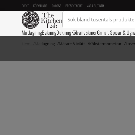
EVENT
KÖPVILLKOR
OM OSS
PRESENTKORT
VÅRA BUTIKER
Matlagning
Bakning
Dukning
Köksmaskiner
Grillar, Spisar & Ugn
Hem
Matlagning
Mätare & Mått
Kökstermometrar
Lase