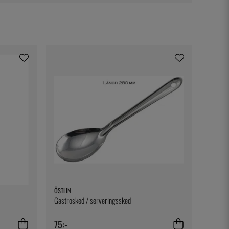
ÖSTLIN
Gastrosked / serveringssked
75:-