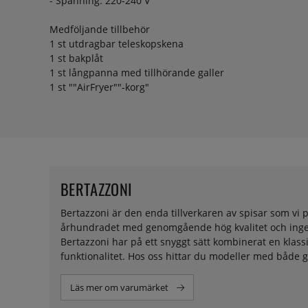
- Spänning: 220-240 V
Medföljande tillbehör
1 st utdragbar teleskopskena
1 st bakplåt
1 st långpanna med tillhörande galler
1 st ""AirFryer""-korg"
BERTAZZONI
Bertazzoni är den enda tillverkaren av spisar som vi p
århundradet med genomgående hög kvalitet och ingenjö
Bertazzoni har på ett snyggt sätt kombinerat en kla
funktionalitet. Hos oss hittar du modeller med både g
Läs mer om varumärket