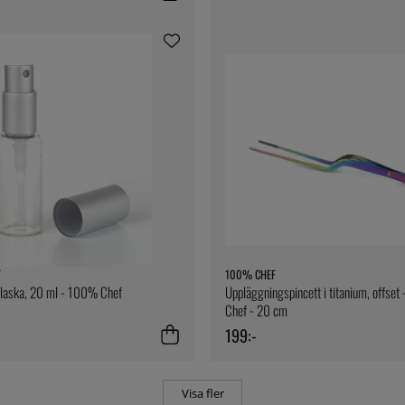
F
100% CHEF
flaska, 20 ml - 100% Chef
Uppläggningspincett i titanium, offse
Chef - 20 cm
199:-
Visa fler