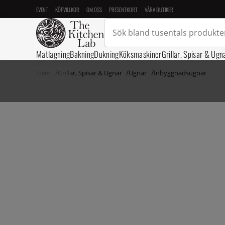
EVENT
KÖPVILLKOR
OM OSS
PRESENTKORT
VÅRA BUTIKER
Matlagning
Bakning
Dukning
Köksmaskiner
Grillar, Spisar & Ugn
Hem
Grillar, Spisar & Ugnar
Ugnar
Inbyggnadsugnar