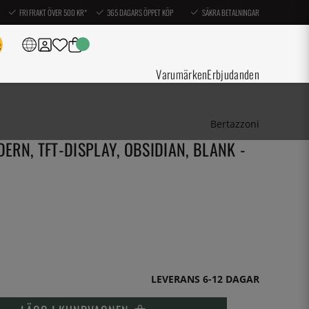
FRI FRAKT ÖVER 500 KR*
365 DAGARS ÖPPET KÖP
SÄKRA BETALNINGAR
Varumärken
Erbjudanden
Bertazzoni
RN, TFT-DISPLAY, OBSIDIAN, BLANK -
LEVERANS 6-12 DAGAR