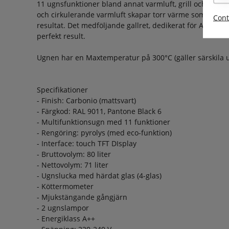
11 ugnsfunktioner bland annat varmluft, grill och Airfry
och cirkulerande varmluft skapar torr värme som ger en
Cont
resultat. Det medföljande gallret, dedikerat för Airfrying
perfekt result.
Ugnen har en Maxtemperatur på 300°C (gäller särskila
Specifikationer
- Finish: Carbonio (mattsvart)
- Färgkod: RAL 9011, Pantone Black 6
- Multifunktionsugn med 11 funktioner
- Rengöring: pyrolys (med eco-funktion)
- Interface: touch TFT DIsplay
- Bruttovolym: 80 liter
- Nettovolym: 71 liter
- Ugnslucka med härdat glas (4-glas)
- Köttermometer
- Mjukstängande gångjärn
- 2 ugnslampor
- Energiklass A++