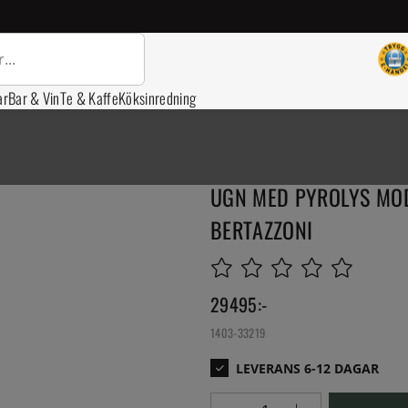
ar
Bar & Vin
Te & Kaffe
Köksinredning
UGN MED PYROLYS MODE
BERTAZZONI
29495
:-
1403-33219