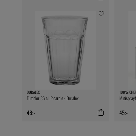
DURALEX
100% CHE
Tumbler 36 cl, Picardie - Duralex
Minispray
48:-
45:-