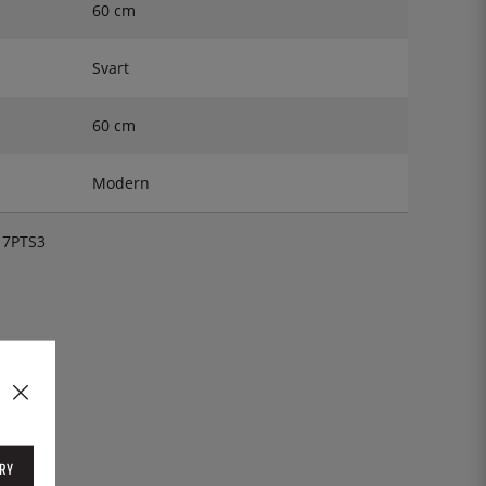
60 cm
Svart
60 cm
Modern
7PTS3
RY