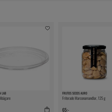
N LAB
FRUTOS SECOS AURO
elibägare
Friterade Marconamandlar, 125 g
65:-