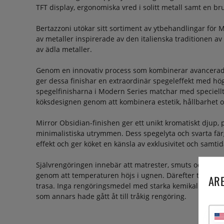
TFT display, ergonomiska vred i solitt metall samt en bru
Bertazzoni utökar sitt sortiment av ytbehandlingar för 
av metaller inspirerade av den italienska traditionen 
av ädla metaller.
Genom en innovativ process som kombinerar avancerad 
ger dessa finishar en extraordinär spegeleffekt med hö
spegelfinisharna i Modern Series matchar med speciellt m
köksdesignen genom att kombinera estetik, hållbarhet oc
Mirror Obsidian-finishen ger ett unikt kromatiskt djup,
minimalistiska utrymmen. Dess spegelyta och svarta fär
effekt och ger köket en känsla av exklusivitet och samti
Självrengöringen innebär att matrester, smuts och fett fö
genom att temperaturen höjs i ugnen. Därefter torkar
ARE
trasa. Inga rengöringsmedel med starka kemikalier behö
som annars hade gått åt till tråkig rengöring.