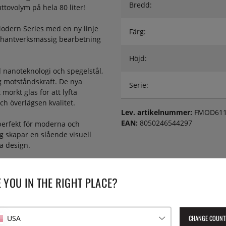
Bredd:
ttovolym på hela 80 liter!
Modern Series med en ny linje
Färg:
av hantverksmässig bearbetning
Höjd:
nanoteknologi och spegelstål,
g motståndskraft. De nya
Serie:
örkt glas för att lyfta
h överlägsen kvalitet.
Lev. artikelnummer:
FMOD611
EAN:
8050246544297
 perfekt för moderna och
g skapar en slående visuell
da design.
rbränns och blir till aska
 man bara ur askan med en
 YOU IN THE RIGHT PLACE?
vs alltså och du sparar tid
CHANGE COUNT
USA