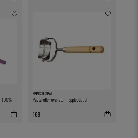
EPPICOTISPAI
t - 100%
Pastaroller oval stor - Eppicotispai
169:-