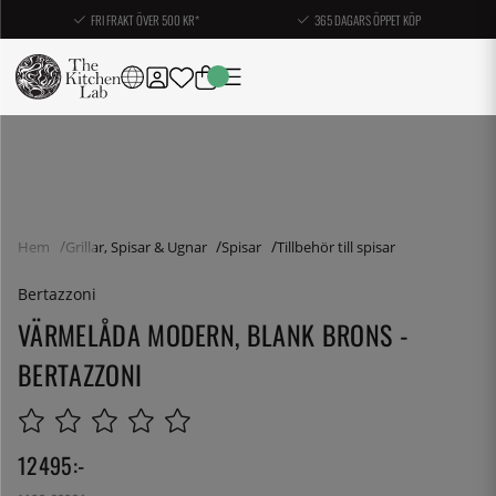
FRI FRAKT ÖVER 500 KR*
365 DAGARS ÖPPET KÖP
Hem
Grillar, Spisar & Ugnar
Spisar
Tillbehör till spisar
Bertazzoni
VÄRMELÅDA MODERN, BLANK BRONS -
BERTAZZONI
12495
:-