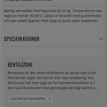
Rymlig värmelåda med kapacitet på 25 kg. Temperaturen kan
regleras mellan 30-85°C. Lådan är försedd med gummimatta
och kan enkelt öppnas med hjälp av push-open mekanism.
SPECIFIKATIONER
BERTAZZONI
Bertazzoni är den enda tillverkaren av spisar som vi på
KitchenLab säljer, och det är inte utan anledning. Hos
Bertazzoni har man tagit en fin handverkstradition in i
det nya århundradet med genomgående hög kvalitet och
ingenjörskonst. Sedan de började tillverkningen i slutet
av 1800-talet har mycket hänt när det kommer till
Läs mer om varumärket
spisar, och Bertazzoni har på ett snyggt sätt kombinerat