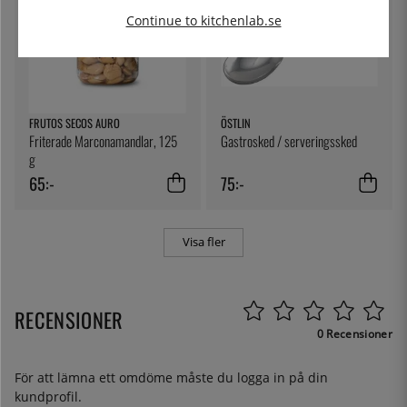
Continue to kitchenlab.se
FRUTOS SECOS AURO
ÖSTLIN
Friterade Marconamandlar, 125
Gastrosked / serveringssked
g
65:-
75:-
Visa fler
RECENSIONER
0 Recensioner
För att lämna ett omdöme måste du
logga in
på din
kundprofil.