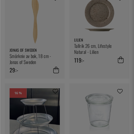
LILIEN
Tallrik 26 cm, Lifestyle
JONAS OF SWEDEN
Natural - Lilien
Smörkniv av bok, 18 cm -
119:-
Jonas of Sweden
29:-
16 %