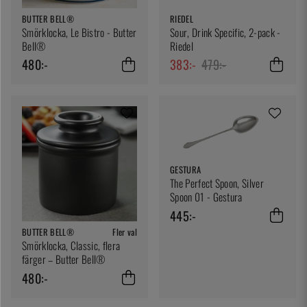
BUTTER BELL®
RIEDEL
Smörklocka, Le Bistro - Butter
Sour, Drink Specific, 2-pack -
Bell®
Riedel
480:-
383:-
479:-
GESTURA
The Perfect Spoon, Silver
Spoon 01 - Gestura
445:-
BUTTER BELL®
Fler val
Smörklocka, Classic, flera
färger – Butter Bell®
480:-