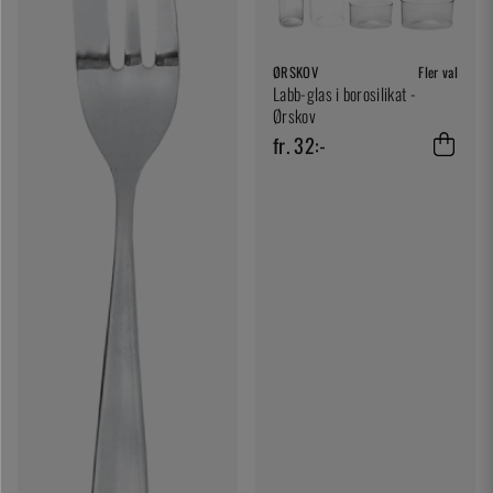
ØRSKOV
Fler val
Labb-glas i borosilikat -
Ørskov
fr. 32:-