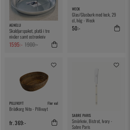
WECK
Glas/Glasburk med lock, 29
cl, hög - Weck
AGNELLI
50:-
Skaldjurspaket, platå i tre
nivåer samt ostronkniv
1595:-
1900:-
PILLIVUYT
Fler val
Brödkorg Nito - Pillivuyt
SABRE PARIS
Smörkniv, Bistrot, Ivory -
fr. 369:-
Sabre Paris