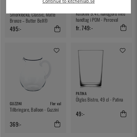
Continue to kitchenlab.se
PERCEVAL
Fler val
BUTTER BELL®
Köttkniv 9.47, handgjord med
Smörklocka, Classic, Matte
handtag i POM - Perceval
Bronze – Butter Bell®
fr. 749:-
495:-
PATINA
Ölglas Bistro, 49 cl - Patina
GUZZINI
Fler val
Tillbringare, Balloon - Guzzini
49:-
369:-