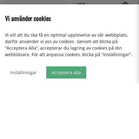
120:-
Vi använder cookies
Vi vill att du ska få en optimal upplevelse av vår webbplats,
därför använder vi oss av cookies. Genom att klicka på
”Acceptera Alla”, accepterar du lagring av cookies på din
webbläsare. För att anpassa cookies, klicka på ”Inställningar”.
DURALEX
Inställningar
Acceptera alla
Tumbler 22 cl, Gigogne -
AKEBONO
Duralex
Rissked 19 cm, Non-stick
28:-
plast (PM-115) - Akebono
130:-
Visa fler produkter