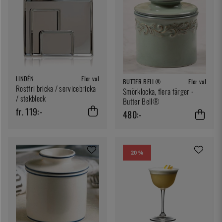
LINDÉN
Fler val
BUTTER BELL®
Fler val
Rostfri bricka / servicebricka
Smörklocka, flera färger -
/ stekbleck
Butter Bell®
fr. 119:-
480:-
20 %