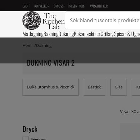
EVENT
KÖPVILLKOR
OM OSS
PRESENTKORT
VÅRA BUTIKER
Matlagning
Bakning
Dukning
Köksmaskiner
Grillar, Spisar & Ugn
Hem
Dukning
DUKNING VISAR 2
Duka utomhus & Picknick
Bestick
Glas
K
Visar
30
a
Dryck
Espresso