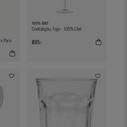
100% CHEF
Cocktailglas, Fugu - 100% Chef
re Paris
895:-