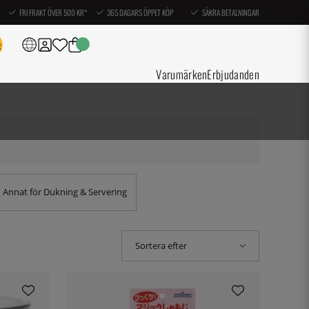
FRI FRAKT ÖVER 500 KR*
365 DAGARS ÖPPET KÖP
SÄKRA BETALNINGAR
Varumärken
Erbjudanden
Annat för Dukning & Servering
Sortera efter