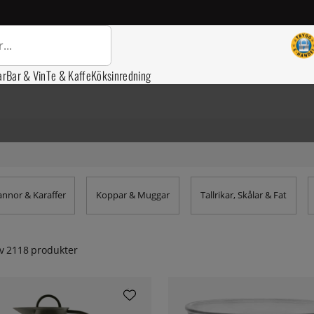
ar
Bar & Vin
Te & Kaffe
Köksinredning
annor & Karaffer
Koppar & Muggar
Tallrikar, Skålar & Fat
v
2118
produkter