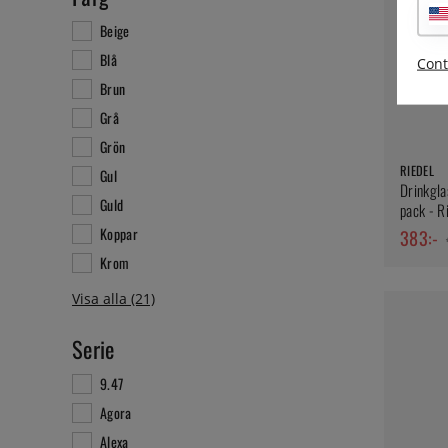
Beige
Blå
Cont
Brun
Grå
Grön
RIEDEL
Gul
Drinkgla
Guld
pack - R
Koppar
383:-
Krom
Serie
9.47
Agora
Alexa