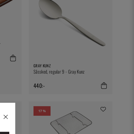
r
GRAY KUNZ
Såssked, regular 9 - Gray Kunz
440:-
17 %