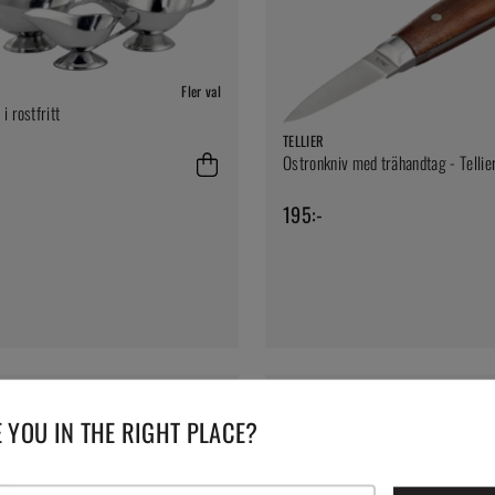
Fler val
i rostfritt
TELLIER
Ostronkniv med trähandtag - Tellie
195:-
 YOU IN THE RIGHT PLACE?