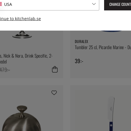
CHANGE COUNT
USA
inue to kitchenlab.se
DURALEX
Tumbler 25 cl, Picardie Marine - D
s, Nick & Nora, Drink Specific, 2-
39:-
iedel
479:-