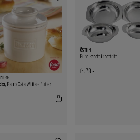
ÖSTLIN
Rund karott i rostfritt
fr. 79:-
BELL®
ka, Retro Café White - Butter