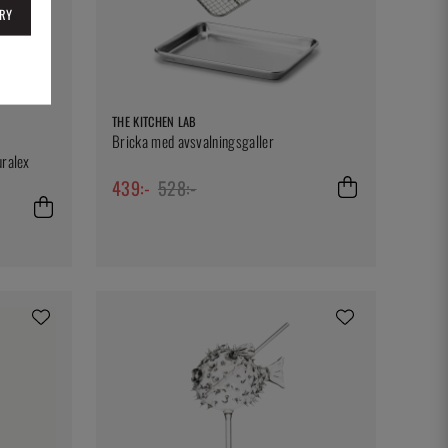
RY
THE KITCHEN LAB
Bricka med avsvalningsgaller
uralex
439:-
528:-