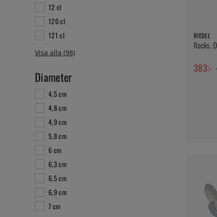
12 cl
120 cl
121 cl
RIEDEL
Rocks, D
383:-
Diameter
4,5 cm
4,8 cm
4,9 cm
5,8 cm
6 cm
6,3 cm
6,5 cm
6,9 cm
7 cm