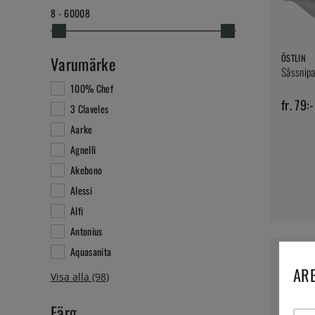
8 - 60008
ÖSTLIN
Varumärke
Såssnipa 
100% Chef
fr. 79:-
3 Claveles
Aarke
Agnelli
Akebono
Alessi
Alfi
Antonius
Aquasanita
20 %
ARE
Färg