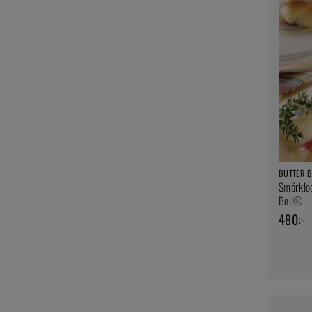
BUTTER 
Smörkloc
Bell®
480:-