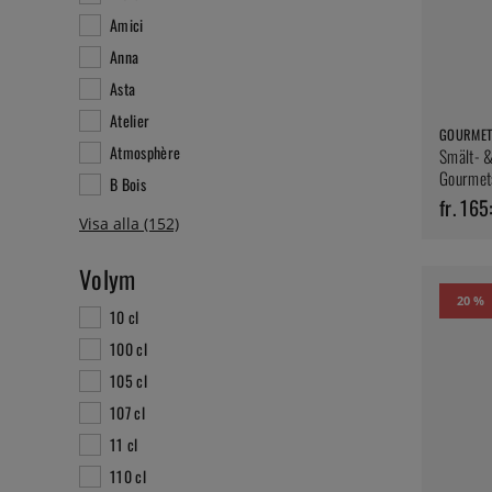
Amici
Anna
Asta
Atelier
GOURMET
Atmosphère
Smält- &
Gourmet
B Bois
fr. 165
Volym
20 %
10 cl
100 cl
105 cl
107 cl
11 cl
110 cl