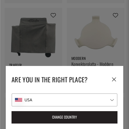
MODDERN
Konvektorplatta - Moddern
TRAEGER
Överdrag till Ironwood 885 -
795:-
Traeger
ARE YOU IN THE RIGHT PLACE?
1999:-
USA
CHANGE COUNTRY