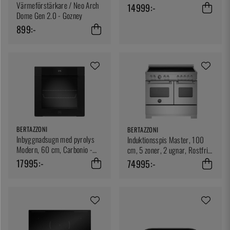
Värmeförstärkare / Neo Arch
14999:-
Dome Gen 2.0 - Gozney
899:-
BERTAZZONI
BERTAZZONI
Inbyggnadsugn med pyrolys
Induktionsspis Master, 100
Modern, 60 cm, Carbonio -
cm, 5 zoner, 2 ugnar, Rostfri -
Bertazzoni
Bertazzoni
17995:-
74995:-