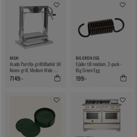
KASAI
BIG GREEN EGG
Asado Parrilla-grilltillbehör till
Fjäder till medium, 2-pack -
Konro-grill, Medium Wide -
Big Green Egg
Kasai
7149:-
199:-