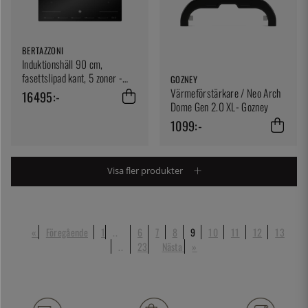
BERTAZZONI
Induktionshäll 90 cm,
fasettslipad kant, 5 zoner -
GOZNEY
Bertazzoni
Värmeförstärkare / Neo Arch
16495:-
Dome Gen 2.0 XL- Gozney
1099:-
Visa fler produkter
«
Föregående
1
..
6
7
8
9
10
11
12
13
..
23
Nästa
»