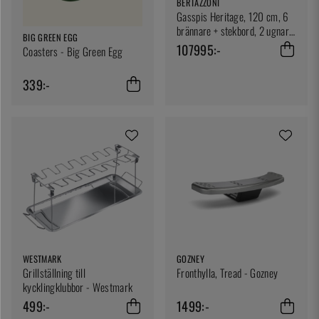
BERTAZZONI
Gasspis Heritage, 120 cm, 6
brännare + stekbord, 2 ugnar,
BIG GREEN EGG
Elfenbensvit - Bertazz
107995:-
Coasters - Big Green Egg
339:-
WESTMARK
GOZNEY
Grillställning till
Fronthylla, Tread - Gozney
kycklingklubbor - Westmark
499:-
1499:-