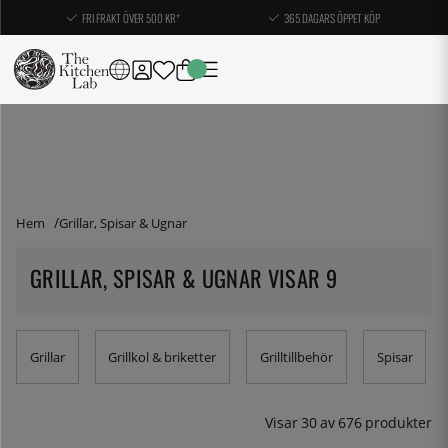
FRI FRAKT ÖVER 500 KR*
365 DAGARS ÖPPET KÖP
Hem
Grillar, Spisar & Ugnar
GRILLAR, SPISAR & UGNAR VISAR 9
Grillar
Grillkol & briketter
Grilltillbehör
Spisar
Visar
30
av
676
produkter