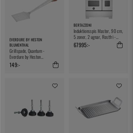
BERTAZZONI
Induktionsspis Master, 90 cm,
5 zoner, 2 ugnar, Rostfri -
EVERDURE BY HESTON
Bertazzoni
67995:-
BLUMENTHAL
Grillspade, Quantum -
Everdure by Heston
Blumenthal
149:-