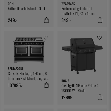
OONI
WESTMARK
Fötter till arbetsbord - Ooni
Perforerad grillplatta i
rostfritt stål, 34 x 19 cm -
Westmark
249:-
349:-
BERTAZZONI
Gasspis Heritage, 120 cm, 6
brännare + stekbord, 2 ugnar,
RÖSLE
Mattsvart - Bertazzoni
107995:-
Gasolgrill AllFlame Prime 4,
18000 W - Rösle
12699:-