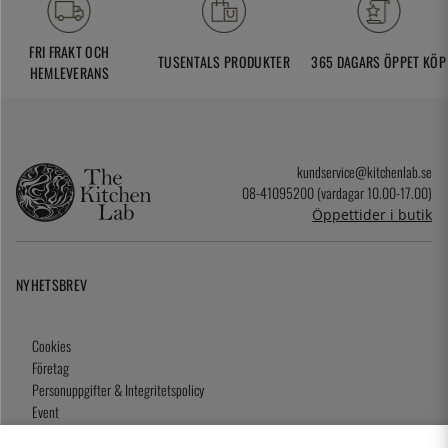
FRI FRAKT OCH
TUSENTALS PRODUKTER
365 DAGARS ÖPPET KÖP
HEMLEVERANS
kundservice@kitchenlab.se
08-41095200 (vardagar 10.00-17.00)
Öppettider i butik
NYHETSBREV
Cookies
Företag
Personuppgifter & Integritetspolicy
Event
Köpvillkor