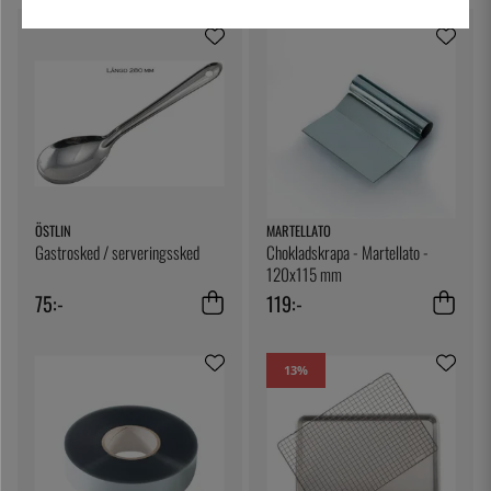
sockerlampa och croissantutskärare.Vi tycker att alla
deras produkter fyller en nästan självklar plats i varje
foodies kök.
ÖSTLIN
MARTELLATO
Gastrosked / serveringssked
Chokladskrapa - Martellato -
120x115 mm
75:-
119:-
13
%