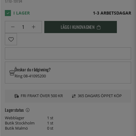
1710-19194
1-3 ARBETSDAGAR
LÄGG I KUNDVAGNEN
Önskar du rådgivning?
Ring 08-41095200
FRI FRAKT ÖVER 500 KR
365 DAGARS ÖPPET KÖP
Lagerstatus
Webblager
1 st
Butik Stockholm
1 st
Butik Malmö
0 st