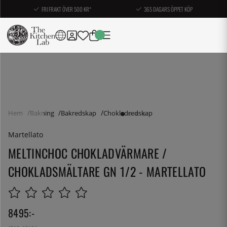
FRI FRAKT ÖVER 500 KR*
365 DAGARS ÖPPET KÖP
Hem
Bakning
Bakredskap
Chokladredskap
Martellato
MELTINCHOC CHOKLADVÄRMARE /
CHOKLADSMÄLTARE GN 1/2 - MARTELLATO
8495
:-