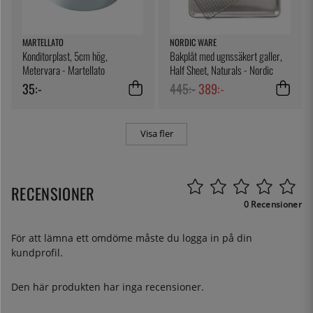
MARTELLATO
NORDIC WARE
Konditorplast, 5cm hög,
Bakplåt med ugnssäkert galler,
Metervara - Martellato
Half Sheet, Naturals - Nordic
Ware
35:-
445:-
389:-
Visa fler
RECENSIONER
0 Recensioner
För att lämna ett omdöme måste du
logga in
på din
kundprofil.
Den här produkten har inga recensioner.