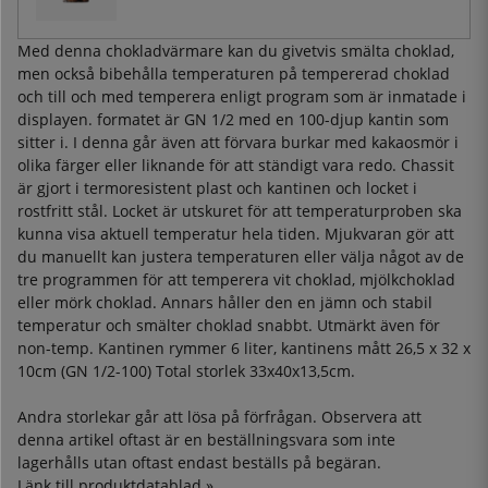
Med denna chokladvärmare kan du givetvis smälta choklad,
men också bibehålla temperaturen på tempererad choklad
och till och med temperera enligt program som är inmatade i
displayen. formatet är GN 1/2 med en 100-djup kantin som
sitter i. I denna går även att förvara burkar med kakaosmör i
olika färger eller liknande för att ständigt vara redo. Chassit
är gjort i termoresistent plast och kantinen och locket i
rostfritt stål. Locket är utskuret för att temperaturproben ska
kunna visa aktuell temperatur hela tiden. Mjukvaran gör att
du manuellt kan justera temperaturen eller välja något av de
tre programmen för att temperera vit choklad, mjölkchoklad
eller mörk choklad. Annars håller den en jämn och stabil
temperatur och smälter choklad snabbt. Utmärkt även för
non-temp. Kantinen rymmer 6 liter, kantinens mått 26,5 x 32 x
10cm (GN 1/2-100) Total storlek 33x40x13,5cm.
Andra storlekar går att lösa på förfrågan. Observera att
denna artikel oftast är en beställningsvara som inte
lagerhålls utan oftast endast beställs på begäran.
Länk till produktdatablad »