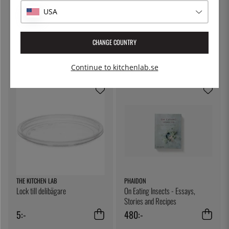
USA
PHAIDON
ÖSTLIN
The Silver Spoon: Recipes for
Gastrosked / serveringssked
CHANGE COUNTRY
Babies
380:-
75:-
Continue to kitchenlab.se
THE KITCHEN LAB
PHAIDON
Lock till delibägare
On Eating Insects - Essays,
Stories and Recipes
5:-
480:-