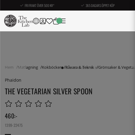
FRI FRAKT ÖVER 500 KR*
365 DAGARS ÖPPET KÖP
Hem
Matlagning
Kokböcker
Råvara & Teknik
Grönsaker & Vegetar
Phaidon
THE VEGETARIAN SILVER SPOON
460
:-
1399-22475