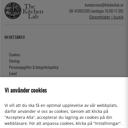
kundservice@kitchenlab.se
08-41095200 (vardagar 10.00-17.00)
Öppettider i butik
NYHETSBREV
Cookies
Företag
Personuppgifter & Integritetspolicy
Event
Köpvillkor
Om oss
Vi använder cookies
Presentkort
Våra butiker
Vi vill att du ska få en optimal upplevelse av vår webbplats,
därför använder vi oss av cookies. Genom att klicka på
”Acceptera Alla”, accepterar du lagring av cookies på din
2026 KitchenLab AB
webbläsare. För att anpassa cookies, klicka på ”Inställningar”.