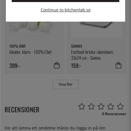
Continue to kitchenlab.se
100% CHEF
SUNNEX
Iskuber, klaris - 100% Chef
Fastfood-bricka i aluminium,
33x24 cm - Sunnex
399:-
159:-
Visa fler
RECENSIONER
0 Recensioner
För att lämna ett omdöme måste du
logga in
på din