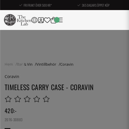
FRI FRAKT ÖVER 500 KR*
365 DAGARS ÖPPET KÖP
Hem
Bar & Vin
Vintillbehör
Coravin
Coravin
TIMELESS CARRY CASE - CORAVIN
420
:-
2076-30883