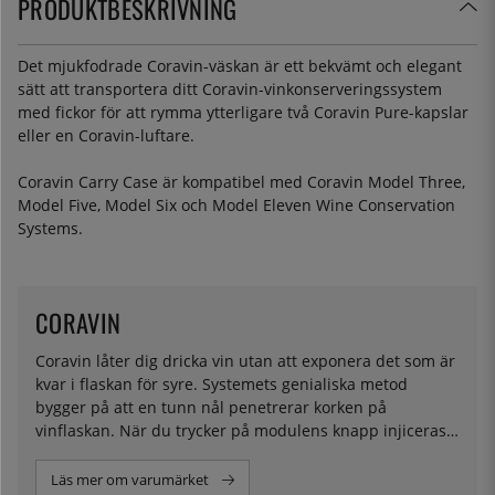
PRODUKTBESKRIVNING
Det mjukfodrade Coravin-väskan är ett bekvämt och elegant
sätt att transportera ditt Coravin-vinkonserveringssystem
med fickor för att rymma ytterligare två Coravin Pure-kapslar
eller en Coravin-luftare.
Coravin Carry Case är kompatibel med Coravin Model Three,
Model Five, Model Six och Model Eleven Wine Conservation
Systems.
CORAVIN
Coravin låter dig dricka vin utan att exponera det som är
kvar i flaskan för syre. Systemets genialiska metod
bygger på att en tunn nål penetrerar korken på
vinflaskan. När du trycker på modulens knapp injiceras
argon – en lukt- och smakfri ädelgas som inte reagerar
med andra ämnen - i flaskan. Introduktionen av argonet
Läs mer om varumärket