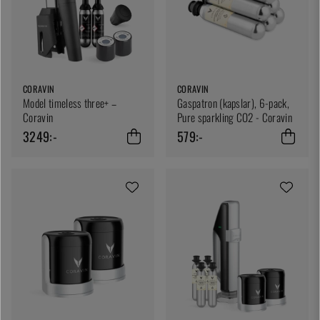
CORAVIN
CORAVIN
Model timeless three+ –
Gaspatron (kapslar), 6-pack,
Coravin
Pure sparkling CO2 - Coravin
3249:-
579:-