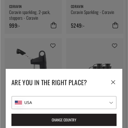
CORAVIN
CORAVIN
Coravin sparkling, 2-pack,
Coravin Sparkling - Coravin
stoppers - Coravin
999:-
5249:-
ARE YOU IN THE RIGHT PLACE?
CORAVIN
Pivot Stoppers 6-pack -
USA
CORAVIN
Coravin
Pivot+, Aerator, Vinluftare -
329:-
Coravin
CHANGE COUNTRY
209:-