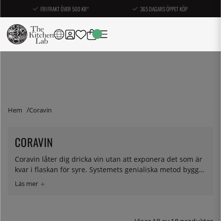
FRI FRAKT ÖVER 500 KR*
365 DAGARS ÖPPET KÖP
Hem
Coravin
CORAVIN
Coravin låter dig dricka vin utan att exponera det som är
kvar i flaskan för syre. Systemets genialiska metod bygger
på att en tunn nål penetrerar korken på vinflaskan. När
du trycker på modulens knapp injiceras argon – en lukt-
och smakfri ädelgas som inte reagerar med andra ämnen
- i flaskan. Introduktionen av argonet skapar ett övertryck,