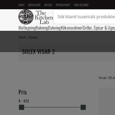
EVENT
KÖPVILLKOR
OM OSS
PRESENTKORT
VÅRA BUTIKER
Matlagning
Bakning
Dukning
Köksmaskiner
Grillar, Spisar & Ugn
Hem
Solex
SOLEX VISAR 2
Visar
30
a
Pris
8 - 422