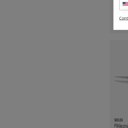
SOLEX
Karina G
Cont
27:-
SOLEX
Påläggsg