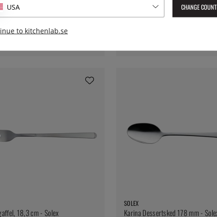
CHANGE COUNT
USA
SOLEX
lassked 138 mm - Solex
Function Ösa 340 mm - Solex
inue to kitchenlab.se
239:-
SOLEX
affel, 18,3 cm - Solex
Karina Dessertsked 178 mm - Sole