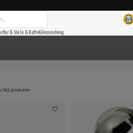
ar
Bar & Vin
Te & Kaffe
Köksinredning
v
362
produkter