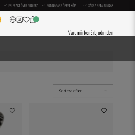
FRI FRAKT ÖVER 500 KR*
365 DAGARS ÖPPET KÖP
SÄKRA BETALNINGAR
Varumärken
Erbjudanden
Sortera efter