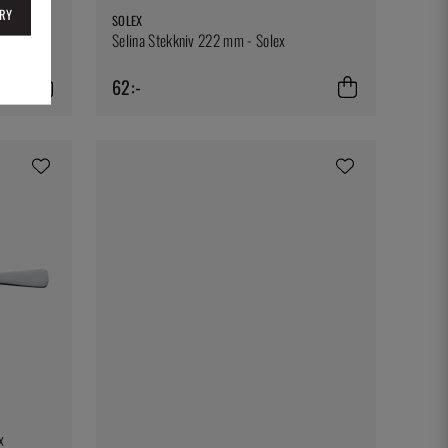
RY
SOLEX
Selina Stekkniv 222 mm - Solex
62:-
x