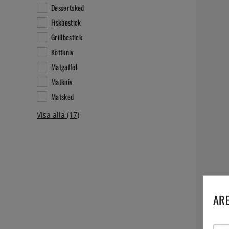
Dessertsked
Fiskbestick
Grillbestick
Köttkniv
Matgaffel
Matkniv
Matsked
ARE