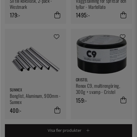
Sil till köksvask, 2-pack -
Väggställning för spritsar och
Westmark
tyllar - Martellato
179:-
1495:-
CRISTEL
Renox C9, multirengöring,
SUNNEX
300g + svamp - Cristel
Bonglist, Aluminum, 900mm -
159:-
Sunnex
400:-
Visa fler produkter