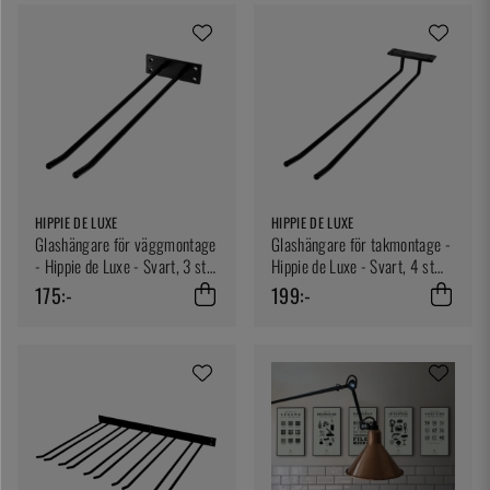
HIPPIE DE LUXE
HIPPIE DE LUXE
Glashängare för väggmontage
Glashängare för takmontage -
- Hippie de Luxe - Svart, 3 st
Hippie de Luxe - Svart, 4 st
glas
glas
175:-
199:-