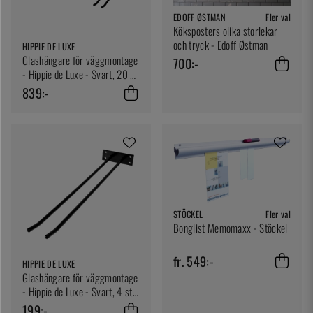
EDOFF ØSTMAN
Fler val
Köksposters olika storlekar
och tryck - Edoff Østman
HIPPIE DE LUXE
Glashängare för väggmontage
700:-
- Hippie de Luxe - Svart, 20 st
glas
839:-
STÖCKEL
Fler val
Bonglist Memomaxx - Stöckel
fr. 549:-
HIPPIE DE LUXE
Glashängare för väggmontage
- Hippie de Luxe - Svart, 4 st
glas
199:-