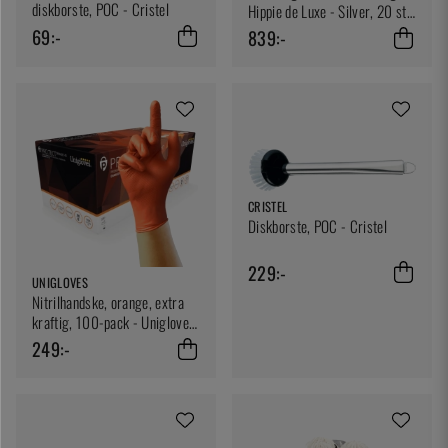
diskborste, POC - Cristel
Hippie de Luxe - Silver, 20 st
glas
69:-
839:-
CRISTEL
Diskborste, POC - Cristel
229:-
UNIGLOVES
Nitrilhandske, orange, extra
kraftig, 100-pack - Unigloves
- Medium
249:-