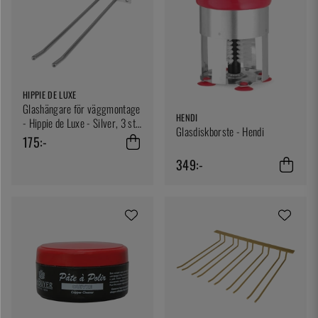
HIPPIE DE LUXE
Glashängare för väggmontage
HENDI
- Hippie de Luxe - Silver, 3 st
Glasdiskborste - Hendi
glas
175:-
349:-