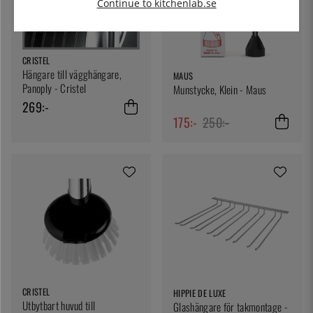
Continue to kitchenlab.se
CRISTEL
Hängare till vägghängare,
MAUS
Panoply - Cristel
Munstycke, Klein - Maus
269:-
175:-
250:-
CRISTEL
HIPPIE DE LUXE
Utbytbart huvud till
Glashängare för takmontage -