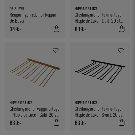
DE BUYER
HIPPIE DE LUXE
Rengöringsmedel för koppar -
Glashängare för takmontage -
De Buyer
Hippie de Luxe - Guld, 20 st
glas
349:-
839:-
HIPPIE DE LUXE
HIPPIE DE LUXE
Glashängare för väggmontage
Glashängare för takmontage -
- Hippie de Luxe - Guld, 20 st
Hippie de Luxe - Svart, 20 st
glas
glas
839:-
839:-