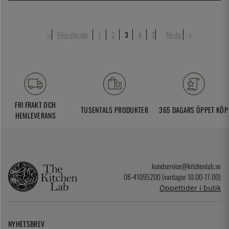
«
Föregående
1
2
3
4
5
Nästa
»
FRI FRAKT OCH
TUSENTALS PRODUKTER
365 DAGARS ÖPPET KÖP
HEMLEVERANS
kundservice@kitchenlab.se
08-41095200 (vardagar 10.00-17.00)
Öppettider i butik
NYHETSBREV