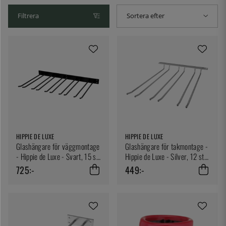
Filtrera
Sortera efter
HIPPIE DE LUXE
HIPPIE DE LUXE
Glashängare för väggmontage
Glashängare för takmontage -
- Hippie de Luxe - Svart, 15 st
Hippie de Luxe - Silver, 12 st
glas
glas
725:-
449:-