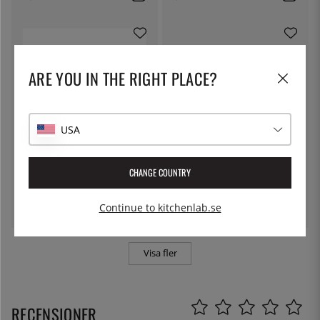
ARE YOU IN THE RIGHT PLACE?
USA
FRUTOS SECOS AURO
ÖSTLIN
Friterade Marconamandlar, 125
Gastrosked / serveringssked
CHANGE COUNTRY
g
65:-
75:-
Continue to kitchenlab.se
Visa fler
RECENSIONER