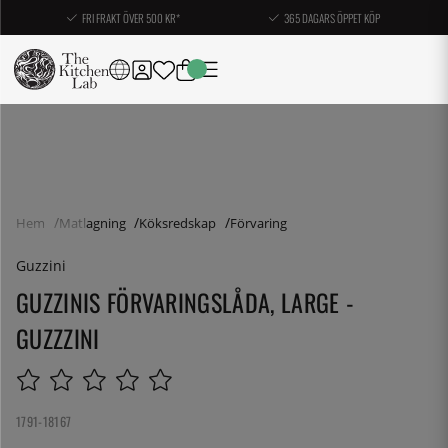
FRI FRAKT ÖVER 500 KR*
365 DAGARS ÖPPET KÖP
Hem
Matlagning
Köksredskap
Förvaring
Guzzini
GUZZINIS FÖRVARINGSLÅDA, LARGE -
GUZZZINI
1791-18167