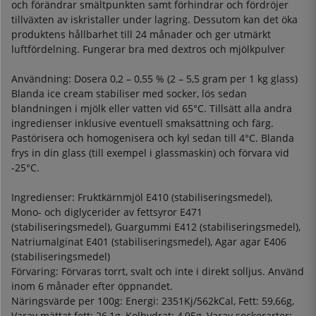
och förändrar smältpunkten samt förhindrar och fördröjer
tillväxten av iskristaller under lagring. Dessutom kan det öka
produktens hållbarhet till 24 månader och ger utmärkt
luftfördelning. Fungerar bra med dextros och mjölkpulver
Användning: Dosera 0,2 – 0,55 % (2 – 5,5 gram per 1 kg glass)
Blanda ice cream stabiliser med socker, lös sedan
blandningen i mjölk eller vatten vid 65°C. Tillsätt alla andra
ingredienser inklusive eventuell smaksättning och färg.
Pastörisera och homogenisera och kyl sedan till 4°C. Blanda
frys in din glass (till exempel i glassmaskin) och förvara vid
-25°C.
Ingredienser: Fruktkärnmjöl E410 (stabiliseringsmedel),
Mono- och diglycerider av fettsyror E471
(stabiliseringsmedel), Guargummi E412 (stabiliseringsmedel),
Natriumalginat E401 (stabiliseringsmedel), Agar agar E406
(stabiliseringsmedel)
Förvaring: Förvaras torrt, svalt och inte i direkt solljus. Använd
inom 6 månader efter öppnandet.
Näringsvärde per 100g: Energi: 2351Kj/562kCal, Fett: 59,66g,
Varav mättat fett: 26,1g, Kolhydrat: 4,95g, Varav sockerarter: