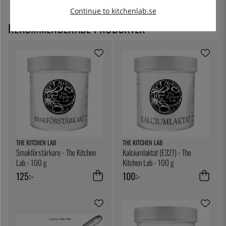
Continue to kitchenlab.se
REKOMMENDERADE PRODUKTER
THE KITCHEN LAB
THE KITCHEN LAB
Smakförstärkare - The Kitchen
Kalciumlaktat (E327) - The
Lab - 100 g
Kitchen Lab - 100 g
125:-
100:-