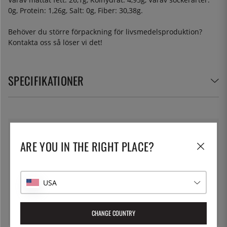
0g, Protein: 1,26g, Salt: 0g, Fiber: 30,38g.
Behöver du större förpackning för livsmedelsproduktion?
Kontakta oss så löser vi det!
SPECIFIKATIONER
THE KITCHEN LAB
ARE YOU IN THE RIGHT PLACE?
The Kitchen Lab har i över tio år levererat utrustning till
såväl stjärnkockar som entusiastiska amatörer.
Sortimentethar alltid drivits av funktion och kvalitet och
USA
därför är vi extra stolta över att kunna leverera
ingredienser för molekylär matlagning i eget namn.
Läs mer om varumärket
CHANGE COUNTRY