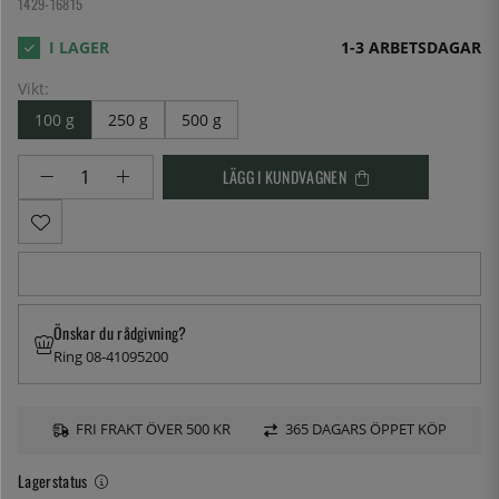
1429-16815
1-3 ARBETSDAGAR
Vikt:
100 g
250 g
500 g
LÄGG I KUNDVAGNEN
Önskar du rådgivning?
Ring 08-41095200
FRI FRAKT ÖVER 500 KR
365 DAGARS ÖPPET KÖP
Lagerstatus