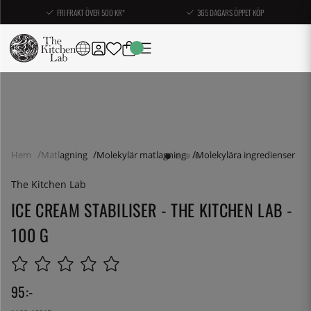
FRI FRAKT ÖVER 500 KR*
365 DAGARS ÖPPET KÖP
Hem
Matlagning
Molekylär matlagning
Molekylära ingredienser
The Kitchen Lab
ICE CREAM STABILISER - THE KITCHEN LAB -
100 G
95
:-