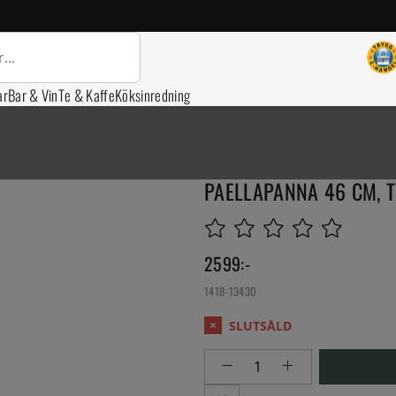
ar
Bar & Vin
Te & Kaffe
Köksinredning
PAELLAPANNA 46 CM, 
2599
:-
1418-13430