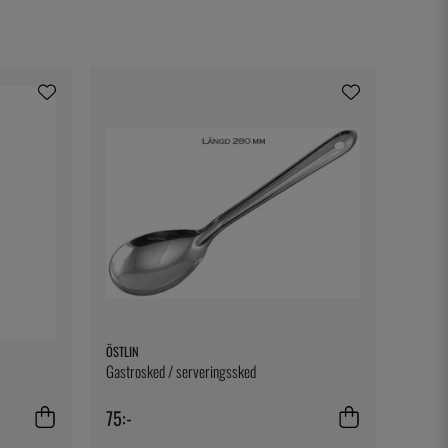
ÖSTLIN
Gastrosked / serveringssked
75:-