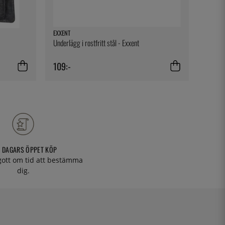
EXXENT
SATAKE
Underlägg i rostfritt stål - Exxent
Stekpa
109:-
699:-
 DAGARS ÖPPET KÖP
 gott om tid att bestämma
dig.