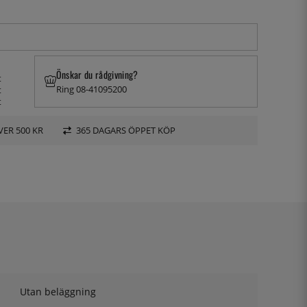
Önskar du rådgivning?
t
Ring 08-41095200
t
t
VER 500 KR
365 DAGARS ÖPPET KÖP
Utan beläggning