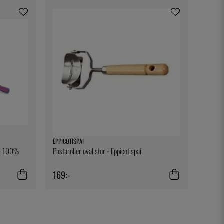
EPPICOTISPAI
t - 100%
Pastaroller oval stor - Eppicotispai
169:-