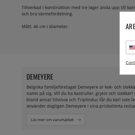
Tillverkad i konstruktion med tre lager ända upp till kan
och bra värmefördelning.
ARE
Mått: 46 cm i diameter.
Cont
DEMEYERE
Belgiska familjeföretaget Demeyere är kok- och stekkä
namn på sig. Vill du ha kastruller, grytor och stekkär
bland annat Silvinox och TriplInduc får du kärl som 
använder dagligen Demeyere i sina prisbelönta resta
Läs mer om varumärket