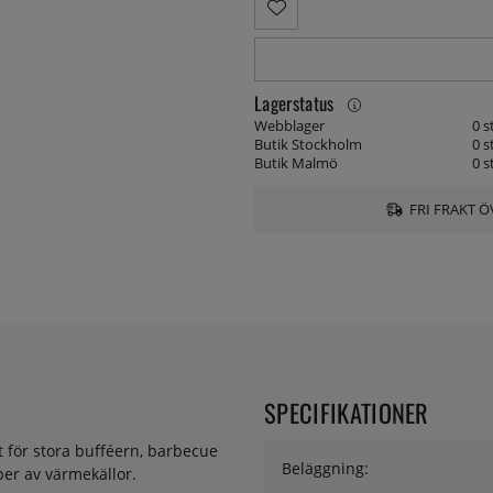
Lagerstatus
Webblager
0 s
Butik Stockholm
0 s
Butik Malmö
0 s
FRI FRAKT Ö
SPECIFIKATIONER
 för stora bufféern, barbecue
Beläggning:
typer av värmekällor.