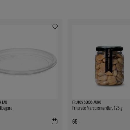
N LAB
FRUTOS SECOS AURO
elibägare
Friterade Marconamandlar, 125 g
65:-