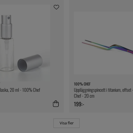
F
100% CHEF
flaska, 20 ml - 100% Chef
Uppläggningspincett i titanium, offse
Chef - 20 cm
199:-
Visa fler