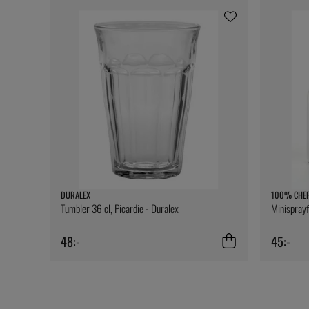
DURALEX
100% CHE
Tumbler 36 cl, Picardie - Duralex
Minispray
48:-
45:-