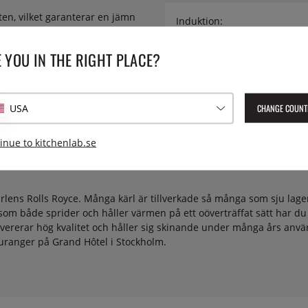
ten, vilket garanterar en jämn
Induktion:
 YOU IN THE RIGHT PLACE?
Lev. artikelnummer:
1005246
EAN:
5412191448458
CHANGE COUNT
USA
inue to kitchenlab.se
rlens Rolls Royce. Många kärl är tillverkade så många som sju lage
l som både sprider och håller värmen på ett oöverträffat sätt har du
levererar hög kvalitet och håller sig skinande under många års an
uranger på Grand Hôtel i Stockholm.