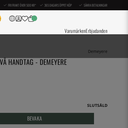
FRI FRAKT ÖVER 500 KR*
365 DAGARS ÖPPET KÖP
SÄKRA BETALNINGAR
Varumärken
Erbjudanden
Demeyere
TVÅ HANDTAG - DEMEYERE
SLUTSÅLD
BEVAKA