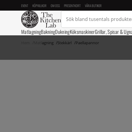
EVENT
KÖPVILLKOR
OM OSS
PRESENTKORT
VÅRA BUTIKER
Matlagning
Bakning
Dukning
Köksmaskiner
Grillar, Spisar & Ugn
Hem
Matlagning
Stekkärl
Paellapannor