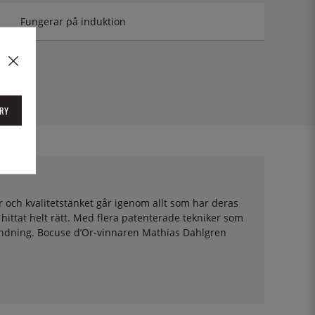
Fungerar på induktion
RY
r och kvalitetstänket går igenom allt som har deras
 hittat helt rätt. Med flera patenterade tekniker som
vändning. Bocuse d’Or-vinnaren Mathias Dahlgren