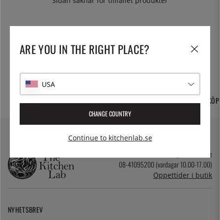
trots namnet.
Sidan saknar för tillfället produkter
ARE YOU IN THE RIGHT PLACE?
USA
FRI FRAKT OCH
TUSENTALS PRODUKTER
365 DAGARS ÖPPET KÖP
HEMLEVERANS
CHANGE COUNTRY
Continue to kitchenlab.se
kundservice@kitchenlab.se
08-41095200 (vardagar 10.00-17.00)
Öppettider i butik
NYHETSBREV