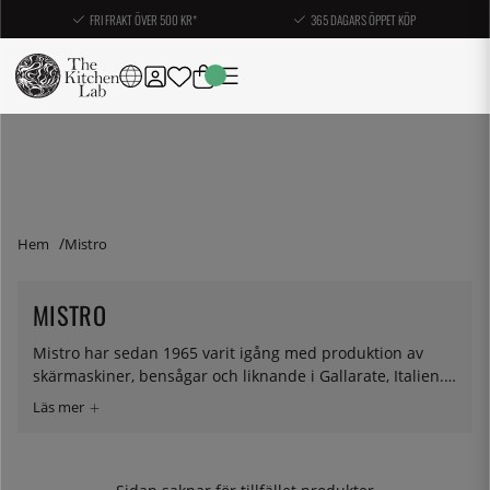
FRI FRAKT ÖVER 500 KR*
365 DAGARS ÖPPET KÖP
Hem
Mistro
MISTRO
Mistro har sedan 1965 varit igång med produktion av
skärmaskiner, bensågar och liknande i Gallarate, Italien.
På senare tid har efterfrågan ökat för skärmaskiner
hemma och då har de mött den efterfrågan med en serie
för hemmen vilken vi har valt att ta in. En riktigt fin
skärmaskin som du inte har någon anledning att misstro