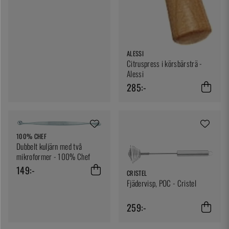
ALESSI
Citruspress i körsbärsträ -
Alessi
285:-
100% CHEF
Dubbelt kuljärn med två
mikroformer - 100% Chef
149:-
CRISTEL
Fjädervisp, POC - Cristel
259:-