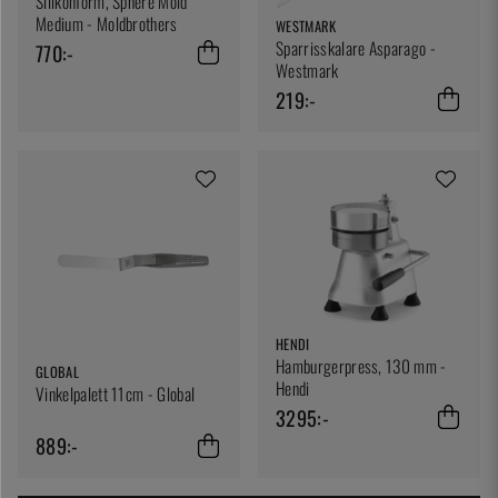
Silikonform, Sphere Mold
Medium - Moldbrothers
WESTMARK
Sparrisskalare Asparago -
770:-
Westmark
219:-
HENDI
Hamburgerpress, 130 mm -
GLOBAL
Hendi
Vinkelpalett 11cm - Global
3295:-
889:-