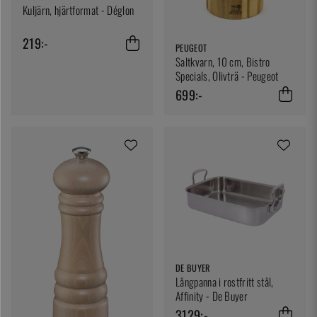
Kuljärn, hjärtformat - Déglon
219:-
PEUGEOT
Saltkvarn, 10 cm, Bistro
Specials, Olivträ - Peugeot
699:-
DE BUYER
Långpanna i rostfritt stål,
Affinity - De Buyer
3129:-