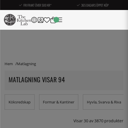
FRI FRAKT ÖVER 500 KR*
365 DAGARS ÖPPET KÖP
Hem
Matlagning
MATLAGNING VISAR 94
Köksredskap
Formar & Kantiner
Hyvla, Svarva & Riva
Visar
30
av
3870
produkter