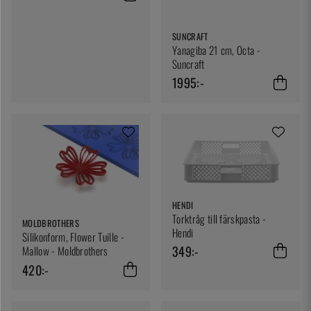
SUNCRAFT
Yanagiba 21 cm, Octa -
Suncraft
1995:-
HENDI
Torktråg till färskpasta -
MOLDBROTHERS
Hendi
Silikonform, Flower Tuille -
349:-
Mallow - Moldbrothers
420:-