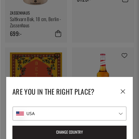
ZASSENHAUS
Saltkvarn Bok, 18 cm, Berlin -
Zassenhaus
699:-
ARE YOU IN THE RIGHT PLACE?
MONIN
USA
Monin Cherry Plum Syrup 70
cl
HARDIE GRANT
150:-
Betlehem - Fadi Kattan
CHANGE COUNTRY