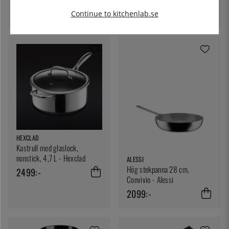
440:-
Continue to kitchenlab.se
HEXCLAD
Kastrull med glaslock,
nonstick, 4,7 L - Hexclad
ALESSI
Hög stekpanna 28 cm,
2499:-
Convivio - Alessi
2099:-