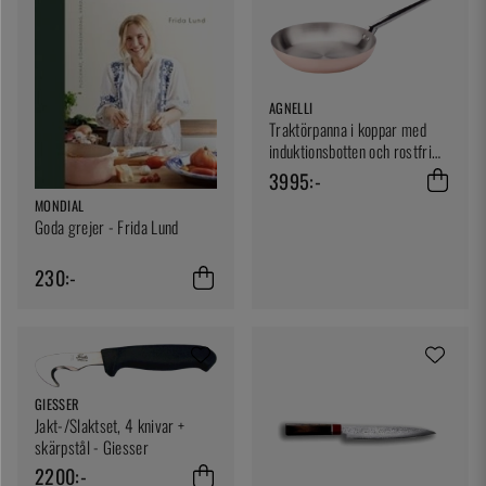
AGNELLI
Traktörpanna i koppar med
induktionsbotten och rostfri
insida, 28 cm - Agnelli
3995:-
MONDIAL
Goda grejer - Frida Lund
230:-
GIESSER
Jakt-/Slaktset, 4 knivar +
skärpstål - Giesser
2200:-