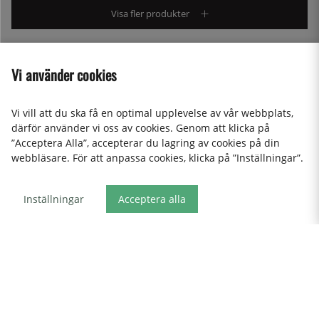
Visa fler produkter
Vi använder cookies
«
Föregående
1
..
90
91
92
93
94
95
96
97
..
129
Nästa
»
Vi vill att du ska få en optimal upplevelse av vår webbplats,
därför använder vi oss av cookies. Genom att klicka på
”Acceptera Alla”, accepterar du lagring av cookies på din
webbläsare. För att anpassa cookies, klicka på ”Inställningar”.
FRI FRAKT OCH
TUSENTALS PRODUKTER
365 DAGARS ÖPPET KÖP
Inställningar
Acceptera alla
HEMLEVERANS
kundservice@kitchenlab.se
08-41095200 (vardagar 10.00-17.00)
Öppettider i butik