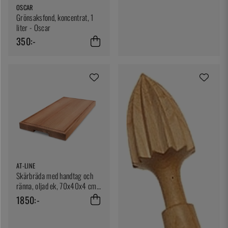
OSCAR
Grönsaksfond, koncentrat, 1
liter - Oscar
350:-
AT-LINE
Skärbräda med handtag och
ränna, oljad ek, 70x40x4 cm -
AT-Line
1850:-