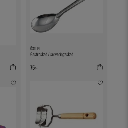
ÖSTLIN
Gastrosked / serveringssked
75:-