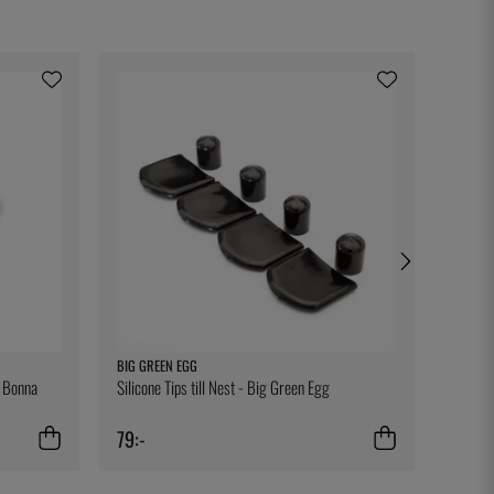
BIG GREEN EGG
TESTO
- Bonna
Silicone Tips till Nest - Big Green Egg
Bältes
79:-
329:-