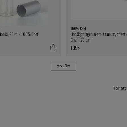
F
100% CHEF
flaska, 20 ml - 100% Chef
Uppläggningspincett i titanium, offse
Chef - 20 cm
199:-
Visa fler
För at