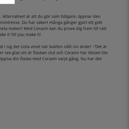
.
. Alternativet är att du gör som tidigare, öppnar den
vinintresse. Du har säkert många gånger gjort ett gott
 heta maten? Med Coravin kan du prova dig fram till rätt
 it ’till you make it!
i sig det sista vinet när kvällen nått sin ände? -”Det är
ter sex glas vin är flaskan slut och Coravin har liksom lite
 - öppna din flaska med Coravin varje gång. Nu har det