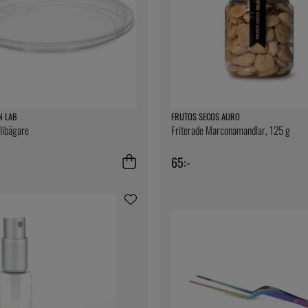
N LAB
FRUTOS SECOS AURO
elibägare
Friterade Marconamandlar, 125 g
65:-