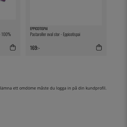
EPPICOTISPAI
t - 100%
Pastaroller oval stor - Eppicotispai
169:-
t lämna ett omdöme måste du
logga in
på din kundprofil.