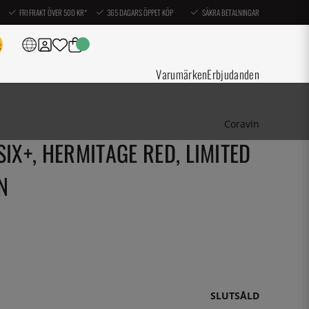
FRI FRAKT ÖVER 500 KR*
365 DAGARS ÖPPET KÖP
SÄKRA BETALNINGAR
Varumärken
Erbjudanden
Coravin
IX+, HERMITAGE RED, LIMITED
N
SLUTSÅLD