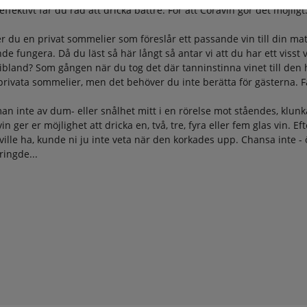
ktivt får du råd att dricka bättre. För att Coravin gör det möjligt
r du en privat sommelier som föreslår ett passande vin till din mat
e fungera. Då du läst så här långt så antar vi att du har ett visst 
 ibland? Som gången när du tog det där tanninstinna vinet till den
ivata sommelier, men det behöver du inte berätta för gästerna. Fake
inte av dum- eller snålhet mitt i en rörelse mot ståendes, klunkat 
n ger er möjlighet att dricka en, två, tre, fyra eller fem glas vin. Ef
ni ville ha, kunde ni ju inte veta när den korkades upp. Chansa inte
ingde...