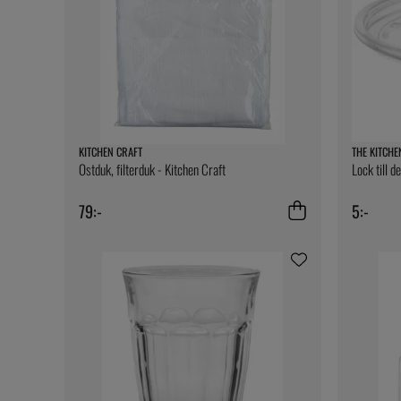
KITCHEN CRAFT
THE KITCHE
Ostduk, filterduk - Kitchen Craft
Lock till d
79:-
5:-