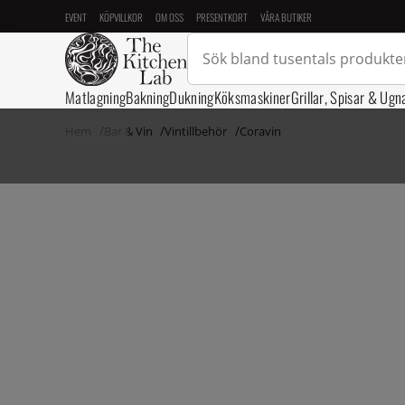
EVENT
KÖPVILLKOR
OM OSS
PRESENTKORT
VÅRA BUTIKER
Matlagning
Bakning
Dukning
Köksmaskiner
Grillar, Spisar & Ugn
Hem
Bar & Vin
Vintillbehör
Coravin