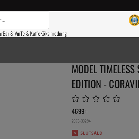
ar
Bar & Vin
Te & Kaffe
Köksinredning
MODEL TIMELESS S
EDITION - CORAVI
4699
:-
2076-33294