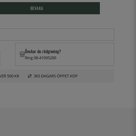
BEVAKA
Önskar du rådgivning?
t
Ring 08-41095200
t
t
VER 500 KR
365 DAGARS ÖPPET KÖP