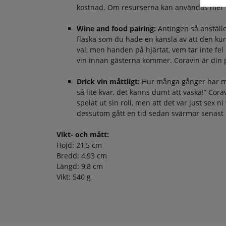
kostnad. Om resurserna kan användas mer effe
Wine and food pairing:
Antingen så anställe
flaska som du hade en känsla av att den kund
val, men handen på hjärtat, vem tar inte fel
vin innan gästerna kommer. Coravin är din pr
Drick vin måttligt:
Hur många gånger har man 
så lite kvar, det känns dumt att vaska!” Coravi
spelat ut sin roll, men att det var just sex 
dessutom gått en tid sedan svärmor senast r
Vikt- och mått:
Höjd: 21,5 cm
Bredd: 4,93 cm
Längd: 9,8 cm
Vikt: 540 g