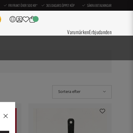
FRI FRAKT ÖVER 500 KR*
365 DAGARS ÖPPET KÖP
SÄKRA BETALNINGAR
Varumärken
Erbjudanden
Sortera efter