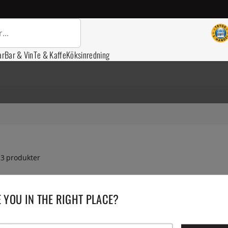
ar
Bar & Vin
Te & Kaffe
Köksinredning
3
produkter
 YOU IN THE RIGHT PLACE?