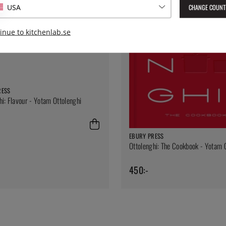
CHANGE COUNT
USA
inue to kitchenlab.se
RESS
hi: Flavour - Yotam Ottolenghi
EBURY PRESS
Ottolenghi: The Cookbook - Yotam 
450:-