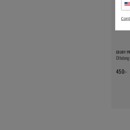
Cont
EBURY P
Ottoleng
450:-