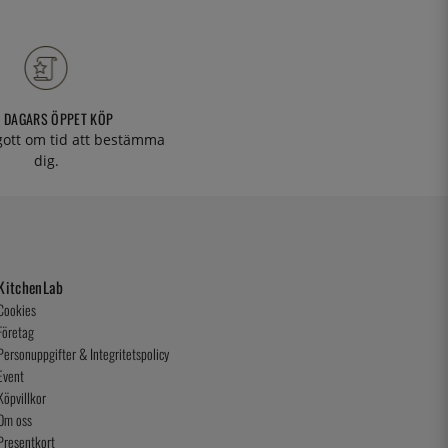
 DAGARS ÖPPET KÖP
 gott om tid att bestämma
dig.
KitchenLab
Cookies
Företag
Personuppgifter & Integritetspolicy
Event
Köpvillkor
Om oss
Presentkort