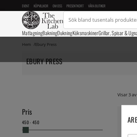
EVENT
KÖPVILLKOR
OM OSS
PRESENTKORT
VÅRA BUTIKER
Matlagning
Bakning
Dukning
Köksmaskiner
Grillar, Spisar & Ugn
Hem
Ebury Press
EBURY PRESS
Visar
3
av
Pris
ARE
450 - 450